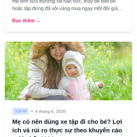
mẹ bỉm sữa thường rất háo hức, thấy bé biết bò
hoặc tập đứng đã vội vàng mua ngay một đôi giày
xinh xắn. Như...
Đọc thêm →
•
4 tháng 6, 2026
🇻🇳 VI
Mẹ có nên dùng xe tập đi cho bé? Lợi
ích và rủi ro thực sự theo khuyến cáo