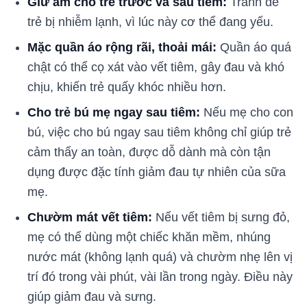
Giữ ấm cho trẻ trước và sau tiêm:
Tránh để
trẻ bị nhiễm lạnh, vì lúc này cơ thể đang yếu.
Mặc quần áo rộng rãi, thoải mái:
Quần áo quá
chật có thể cọ xát vào vết tiêm, gây đau và khó
chịu, khiến trẻ quấy khóc nhiều hơn.
Cho trẻ bú mẹ ngay sau tiêm:
Nếu mẹ cho con
bú, việc cho bú ngay sau tiêm không chỉ giúp trẻ
cảm thấy an toàn, được dỗ dành mà còn tận
dụng được đặc tính giảm đau tự nhiên của sữa
mẹ.
Chườm mát vết tiêm:
Nếu vết tiêm bị sưng đỏ,
mẹ có thể dùng một chiếc khăn mềm, nhúng
nước mát (không lạnh quá) và chườm nhẹ lên vị
trí đó trong vài phút, vài lần trong ngày. Điều này
giúp giảm đau và sưng.