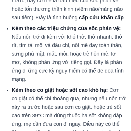
nước, đây có thể là dấu hiệu của sốc phản vệ
hoặc tổn thương thần kinh (viêm não/màng não
sau tiêm). Đây là tình huống
cấp cứu khẩn cấp
.
Kèm theo các triệu chứng của sốc phản vệ:
Nếu nôn trớ đi kèm với khó thở, thở nhanh, thở
rít, tím tái môi và đầu chi, nổi mề đay toàn thân,
sưng phù mặt, mắt, môi, hoặc trẻ hôn mê, lơ
mơ, không phản ứng với tiếng gọi. Đây là phản
ứng dị ứng cực kỳ nguy hiểm có thể đe dọa tính
mạng.
Kèm theo co giật hoặc sốt cao khó hạ:
Cơn
co giật có thể chỉ thoáng qua, nhưng nếu nôn trớ
xảy ra trước hoặc sau cơn co giật, hoặc trẻ sốt
cao trên 39°C mà dùng thuốc hạ sốt không đáp
ứng, mẹ cần đưa con đi ngay. Điều này có thể