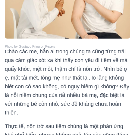
Photo by Gustavo Fring on Pexels
Chào các mẹ, hẳn ai trong chúng ta cũng từng trải
qua cảm giác xót xa khi thấy con yêu đi tiêm về mà
quấy khóc, mệt mỏi, thậm chí là nôn trớ. Nhìn bé ọ
ẹ, mặt tái mét, lòng mẹ như thắt lại, lo lắng không
biết con có sao không, có nguy hiểm gì không? Đây
là nỗi niềm chung của rất nhiều bà mẹ, đặc biệt là
với những bé còn nhỏ, sức đề kháng chưa hoàn
thiện.
Thực tế, nôn trớ sau tiêm chủng là một phản ứng