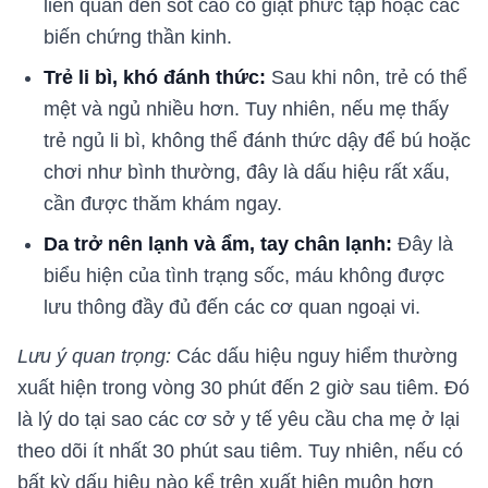
liên quan đến sốt cao co giật phức tạp hoặc các
biến chứng thần kinh.
Trẻ li bì, khó đánh thức:
Sau khi nôn, trẻ có thể
mệt và ngủ nhiều hơn. Tuy nhiên, nếu mẹ thấy
trẻ ngủ li bì, không thể đánh thức dậy để bú hoặc
chơi như bình thường, đây là dấu hiệu rất xấu,
cần được thăm khám ngay.
Da trở nên lạnh và ẩm, tay chân lạnh:
Đây là
biểu hiện của tình trạng sốc, máu không được
lưu thông đầy đủ đến các cơ quan ngoại vi.
Lưu ý quan trọng:
Các dấu hiệu nguy hiểm thường
xuất hiện trong vòng 30 phút đến 2 giờ sau tiêm. Đó
là lý do tại sao các cơ sở y tế yêu cầu cha mẹ ở lại
theo dõi ít nhất 30 phút sau tiêm. Tuy nhiên, nếu có
bất kỳ dấu hiệu nào kể trên xuất hiện muộn hơn