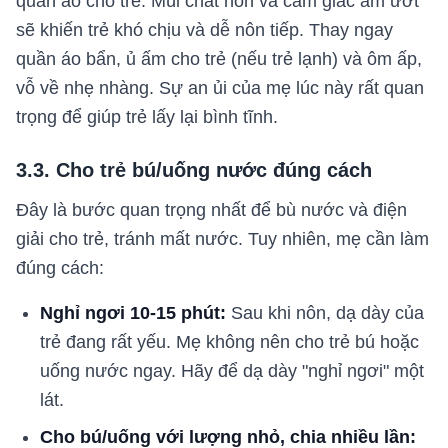
quần áo cho trẻ. Mùi chất nôn và cảm giác ẩm ướt
sẽ khiến trẻ khó chịu và dễ nôn tiếp. Thay ngay
quần áo bẩn, ủ ấm cho trẻ (nếu trẻ lạnh) và ôm ấp,
vỗ về nhẹ nhàng. Sự an ủi của mẹ lúc này rất quan
trọng để giúp trẻ lấy lại bình tĩnh.
3.3. Cho trẻ bú/uống nước đúng cách
Đây là bước quan trọng nhất để bù nước và điện
giải cho trẻ, tránh mất nước. Tuy nhiên, mẹ cần làm
đúng cách:
Nghỉ ngơi 10-15 phút:
Sau khi nôn, dạ dày của
trẻ đang rất yếu. Mẹ không nên cho trẻ bú hoặc
uống nước ngay. Hãy để dạ dày "nghỉ ngơi" một
lát.
Cho bú/uống với lượng nhỏ, chia nhiều lần: