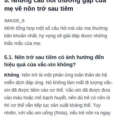
5. Những câu hỏi thường gặp của
mẹ về nôn trớ sau tiêm
IMAGE_6
Mình tổng hợp một số câu hỏi mà các mẹ thường
băn khoăn nhất, hy vọng sẽ giải đáp được những
thắc mắc của mẹ:
5.1. Nôn trớ sau tiêm có ảnh hưởng đến
hiệu quả của vắc-xin không?
Không
. Nôn trớ là một phản ứng toàn thân do hệ
miễn dịch đáp ứng. Nó không làm mất đi lượng vắc-
xin đã được tiêm vào cơ thể. Vắc-xin đã được đưa
vào máu hoặc mô bạch huyết, nên dù trẻ có nôn ói
thì cơ thể vẫn tiếp tục sản xuất kháng thể. Tuy
nhiên, với vắc-xin uống (Rota), nếu trẻ nôn ra ngay