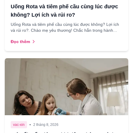
Uống Rota và tiêm phế cầu cùng lúc được
không? Lợi ích và rủi ro?
Uống Rota và tiêm phế cầu cùng lúc được không? Lợi ích
và rủi ro?. Chào mẹ yêu thương! Chắc hẳn trong hành
trình chăm sóc con nhỏ, mẹ đã từng nghe đến hai "cái ...
Đọc thêm
•
vac-xin
2 tháng 8, 2026