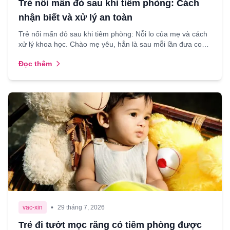
Trẻ nổi mẩn đỏ sau khi tiêm phòng: Cách
nhận biết và xử lý an toàn
Trẻ nổi mẩn đỏ sau khi tiêm phòng: Nỗi lo của mẹ và cách
xử lý khoa học. Chào mẹ yêu, hẳn là sau mỗi lần đưa con
đi tiêm chủng, nhìn con quấy khóc rồi lại thấy ...
Đọc thêm
•
vac-xin
29 tháng 7, 2026
Trẻ đi tướt mọc răng có tiêm phòng được