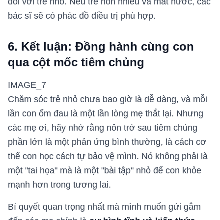
đối với trẻ nhỏ. Nếu trẻ nôn nhiều và mất nước, các
bác sĩ sẽ có phác đồ điều trị phù hợp.
6. Kết luận: Đồng hành cùng con
qua cột mốc tiêm chủng
IMAGE_7
Chăm sóc trẻ nhỏ chưa bao giờ là dễ dàng, và mỗi
lần con ốm đau là một lần lòng mẹ thắt lại. Nhưng
các mẹ ơi, hãy nhớ rằng nôn trớ sau tiêm chủng
phần lớn là một phản ứng bình thường, là cách cơ
thể con học cách tự bảo vệ mình. Nó không phải là
một "tai họa" mà là một "bài tập" nhỏ để con khỏe
mạnh hơn trong tương lai.
Bí quyết quan trọng nhất mà mình muốn gửi gắm