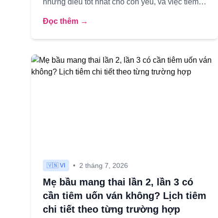
những điều tốt nhất cho con yêu, và việc tiêm
chủng là một trong những “lá ch...
Đọc thêm →
•
2 tháng 7, 2026
🇻🇳 VI
Mẹ bầu mang thai lần 2, lần 3 có
cần tiêm uốn ván không? Lịch tiêm
chi tiết theo từng trường hợp