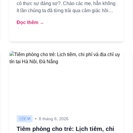
có thực sự đáng sợ?. Chào các mẹ, hẳn không
ít lần chúng ta đã từng trải qua cảm giác hồi
hộp khi đưa con yêu đ...
Đọc thêm →
•
8 tháng 6, 2026
🇻🇳 VI
Tiêm phòng cho trẻ: Lịch tiêm, chi