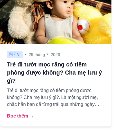
•
29 tháng 7, 2026
🇻🇳 VI
Trẻ đi tướt mọc răng có tiêm
phòng được không? Cha mẹ lưu ý
gì?
Trẻ đi tướt mọc răng có tiêm phòng được
không? Cha mẹ lưu ý gì?. Là một người mẹ,
chắc hẳn bạn đã từng trải qua những ngày
tháng "đứng ngồi không yên" khi thấy ...
Đọc thêm →