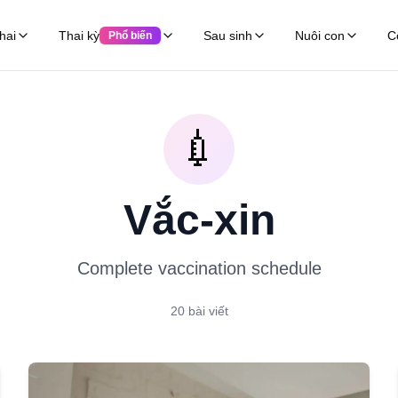
hai
Thai kỳ
Sau sinh
Nuôi con
C
Phổ biến
💉
Vắc-xin
Complete vaccination schedule
20
bài viết