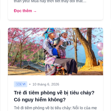
thân yêu! Mùa này thời tiết thay đổi thất
thường, bé yêu của chúng ta dễ bị ố...
Đọc thêm →
•
10 tháng 6, 2026
🇻🇳 VI
Trẻ đi tiêm phòng về bị tiêu chảy?
Có nguy hiểm không?
Trẻ đi tiêm phòng về bị tiêu chảy: Nỗi lo của mẹ