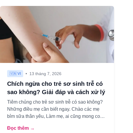
•
13 tháng 7, 2026
🇻🇳 VI
Chích ngừa cho trẻ sơ sinh trễ có
sao không? Giải đáp và cách xử lý
Tiêm chủng cho trẻ sơ sinh trễ có sao không?
Những điều mẹ cần biết ngay. Chào các mẹ
bỉm sữa thân yêu, Làm mẹ, ai cũng mong con
mình được khỏe mạnh và phát tri...
Đọc thêm →