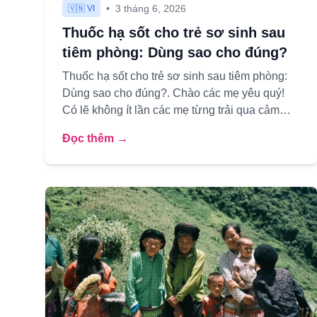
•
3 tháng 6, 2026
🇻🇳 VI
Thuốc hạ sốt cho trẻ sơ sinh sau
tiêm phòng: Dùng sao cho đúng?
Thuốc hạ sốt cho trẻ sơ sinh sau tiêm phòng:
Dùng sao cho đúng?. Chào các mẹ yêu quý!
Có lẽ không ít lần các mẹ từng trải qua cảm
giác xót xa khi thấy con yêu s...
Đọc thêm →