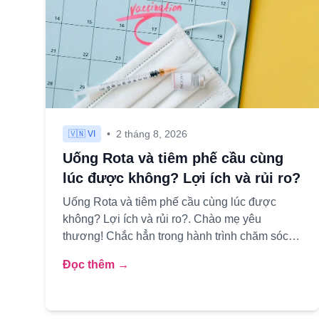
•
2 tháng 8, 2026
🇻🇳 VI
Uống Rota và tiêm phế cầu cùng
lúc được không? Lợi ích và rủi ro?
Uống Rota và tiêm phế cầu cùng lúc được
không? Lợi ích và rủi ro?. Chào mẹ yêu
thương! Chắc hẳn trong hành trình chăm sóc
con nhỏ, mẹ đã từng nghe đến hai "cái ...
Đọc thêm →