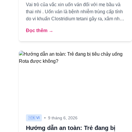
Vai trò của vắc xin uốn ván đối với mẹ bầu và
thai nhi . Uốn ván là bệnh nhiễm trùng cấp tính
do vi khuẩn Clostridium tetani gây ra, xâm nhập
qua vết thương hở ...
Đọc thêm →
•
9 tháng 6, 2026
🇻🇳 VI
Hướng dẫn an toàn: Trẻ đang bị