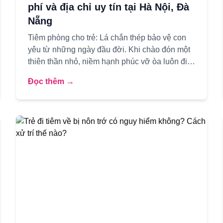
phí và địa chỉ uy tín tại Hà Nội, Đà
Nẵng
Tiêm phòng cho trẻ: Lá chắn thép bảo vệ con
yêu từ những ngày đầu đời. Khi chào đón một
thiên thần nhỏ, niềm hạnh phúc vỡ òa luôn đi
kèm với biết bao băn khoăn,...
Đọc thêm →