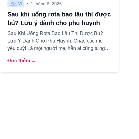
•
1 tháng 6, 2026
🇻🇳 VI
Sau khi uống rota bao lâu thì được
bú? Lưu ý dành cho phụ huynh
Sau Khi Uống Rota Bao Lâu Thì Được Bú?
Lưu Ý Dành Cho Phụ Huynh. Chào các mẹ
yêu quý! Là một người mẹ, hẳn ai cũng từng
trải qua những ngày tháng “đau đầu” khi ...
Đọc thêm →