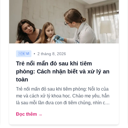
•
2 tháng 8, 2026
🇻🇳 VI
Trẻ nổi mẩn đỏ sau khi tiêm
phòng: Cách nhận biết và xử lý an
toàn
Trẻ nổi mẩn đỏ sau khi tiêm phòng: Nỗi lo của
mẹ và cách xử lý khoa học. Chào mẹ yêu, hẳn
là sau mỗi lần đưa con đi tiêm chủng, nhìn con
quấy khóc rồi lại thấy ...
Đọc thêm →