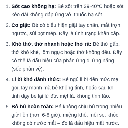
Sốt cao không hạ:
Bé sốt trên 39-40°C hoặc sốt
kéo dài không đáp ứng với thuốc hạ sốt.
Co giật:
Bé có biểu hiện giật tay chân, mắt trợn
ngược, sùi bọt mép. Đây là tình trạng khẩn cấp.
Khó thở, thở nhanh hoặc thở rít:
Bé thở gấp,
thở khò khè, lõm ngực hoặc thở không đều. Đây
có thể là dấu hiệu của phản ứng dị ứng nặng
(sốc phản vệ).
Li bì khó đánh thức:
Bé ngủ li bì đến mức mẹ
gọi, lay mạnh mà bé không tỉnh, hoặc sau khi
tỉnh dậy bé lại lừ đừ, mệt lả, không tỉnh táo.
Bỏ bú hoàn toàn:
Bé không chịu bú trong nhiều
giờ liền (hơn 6-8 giờ), miệng khô, môi se, khóc
không có nước mắt – đó là dấu hiệu mất nước.