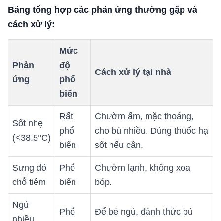
Bảng tổng hợp các phản ứng thường gặp và
cách xử lý:
Mức
Phản
độ
Cách xử lý tại nhà
ứng
phổ
biến
Rất
Chườm ấm, mặc thoáng,
Sốt nhẹ
phổ
cho bú nhiều. Dùng thuốc hạ
(<38.5°C)
biến
sốt nếu cần.
Sưng đỏ
Phổ
Chườm lạnh, không xoa
chỗ tiêm
biến
bóp.
Ngủ
Phổ
Để bé ngủ, đánh thức bú
nhiều,