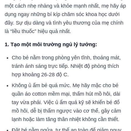
một cách nhẹ nhàng và khỏe mạnh nhất, mẹ hãy áp
dụng ngay những bí kíp chăm sóc khoa học dưới
đây. Sự dịu dàng và tình yêu thương của mẹ chính
là “liều thuốc” hiệu quả nhất.
1. Tạo một môi trường ngủ lý tưởng:
Cho bé nằm trong phòng yên tĩnh, thoáng mát,
tránh ánh sáng trực tiếp. Nhiệt độ phòng thích
hợp khoảng 26-28 độ C.
Không ủ ấm bé quá mức. Mẹ hãy mặc cho bé
quần áo cotton mềm mại, thấm hút mồ hôi, dài
tay vừa phải. Việc ủ ấm quá kỹ sẽ khiến bé đổ
mồ hôi, dễ bị thấm ngược vào cơ thể, gây cảm
lạnh hoặc làm tăng thân nhiệt không cần thiết.
Đặt bé nằm ngửa, tư thế an toàn để giảm nguy