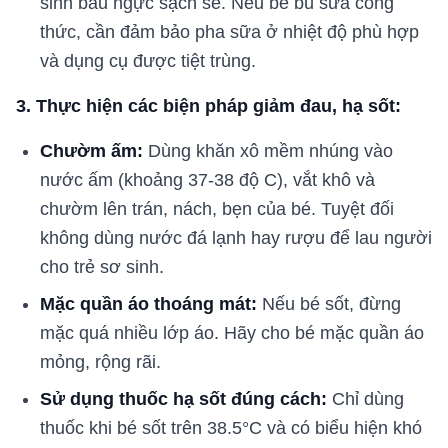
sinh bầu ngực sạch sẽ. Nếu bé bú sữa công
thức, cần đảm bảo pha sữa ở nhiệt độ phù hợp
và dụng cụ được tiệt trùng.
3. Thực hiện các biện pháp giảm đau, hạ sốt:
Chườm ấm:
Dùng khăn xô mềm nhúng vào
nước ấm (khoảng 37-38 độ C), vắt khô và
chườm lên trán, nách, bẹn của bé. Tuyệt đối
không dùng nước đá lạnh hay rượu để lau người
cho trẻ sơ sinh.
Mặc quần áo thoáng mát:
Nếu bé sốt, đừng
mặc quá nhiều lớp áo. Hãy cho bé mặc quần áo
mỏng, rộng rãi.
Sử dụng thuốc hạ sốt đúng cách:
Chỉ dùng
thuốc khi bé sốt trên 38.5°C và có biểu hiện khó