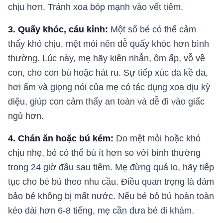
chịu hơn. Tránh xoa bóp mạnh vào vết tiêm.
3. Quấy khóc, cáu kỉnh:
Một số bé có thể cảm
thấy khó chịu, mệt mỏi nên dễ quấy khóc hơn bình
thường. Lúc này, mẹ hãy kiên nhẫn, ôm ấp, vỗ về
con, cho con bú hoặc hát ru. Sự tiếp xúc da kề da,
hơi ấm và giọng nói của mẹ có tác dụng xoa dịu kỳ
diệu, giúp con cảm thấy an toàn và dễ đi vào giấc
ngủ hơn.
4. Chán ăn hoặc bú kém:
Do mệt mỏi hoặc khó
chịu nhẹ, bé có thể bú ít hơn so với bình thường
trong 24 giờ đầu sau tiêm. Mẹ đừng quá lo, hãy tiếp
tục cho bé bú theo nhu cầu. Điều quan trọng là đảm
bảo bé không bị mất nước. Nếu bé bỏ bú hoàn toàn
kéo dài hơn 6-8 tiếng, mẹ cần đưa bé đi khám.