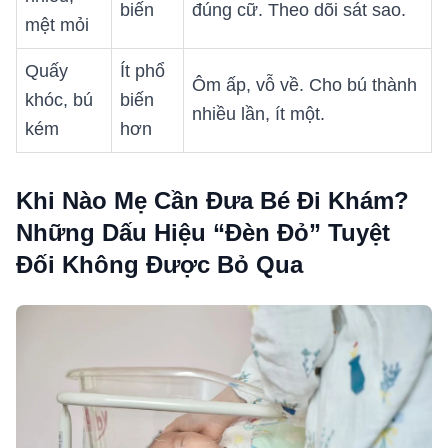
biến
đúng cữ. Theo dõi sát sao.
mệt mỏi
Quấy
Ít phổ
Ôm ấp, vỗ về. Cho bú thành
khóc, bú
biến
nhiều lần, ít một.
kém
hơn
Khi Nào Mẹ Cần Đưa Bé Đi Khám?
Những Dấu Hiệu “Đèn Đỏ” Tuyệt
Đối Không Được Bỏ Qua