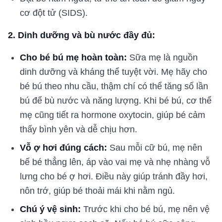
cơ đột tử (SIDS).
2. Dinh dưỡng và bù nước đầy đủ:
Cho bé bú mẹ hoàn toàn:
Sữa mẹ là nguồn
dinh dưỡng và kháng thể tuyệt vời. Mẹ hãy cho
bé bú theo nhu cầu, thậm chí có thể tăng số lần
bú để bù nước và năng lượng. Khi bé bú, cơ thể
mẹ cũng tiết ra hormone oxytocin, giúp bé cảm
thấy bình yên và dễ chịu hơn.
Vỗ ợ hơi đúng cách:
Sau mỗi cữ bú, mẹ nên
bế bé thẳng lên, áp vào vai mẹ và nhẹ nhàng vỗ
lưng cho bé ợ hơi. Điều này giúp tránh đầy hơi,
nôn trớ, giúp bé thoải mái khi nằm ngủ.
Chú ý vệ sinh:
Trước khi cho bé bú, mẹ nên vệ