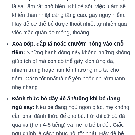
là sai lầm rất phổ biến. Khi bé sốt, việc ủ ấm sẽ
khiến thân nhiệt càng tăng cao, gây nguy hiểm.
Hãy để cơ thể bé được thoát nhiệt tự nhiên qua
việc mặc quần áo mỏng, thoáng.
Xoa bóp, đắp lá hoặc chườm nóng vào chỗ
tiêm:
Những hành động này không những không
giúp ích gì mà còn có thể gây kích ứng da,
nhiễm trùng hoặc làm tổn thương mô tại chỗ
tiêm. Cách tốt nhất là để yên hoặc chườm lạnh
nhẹ nhàng.
Đánh thức bé dậy để ăn/uống khi bé đang
ngủ say:
Nếu bé đang ngủ ngon giấc, mẹ không
cần phải đánh thức để cho bú, trừ khi cữ bú đã
quá xa (hơn 4-5 tiếng) và mẹ lo bé bị đói. Giấc
ngủ chính là cách phục hồi tốt nhất. Hãy để bé