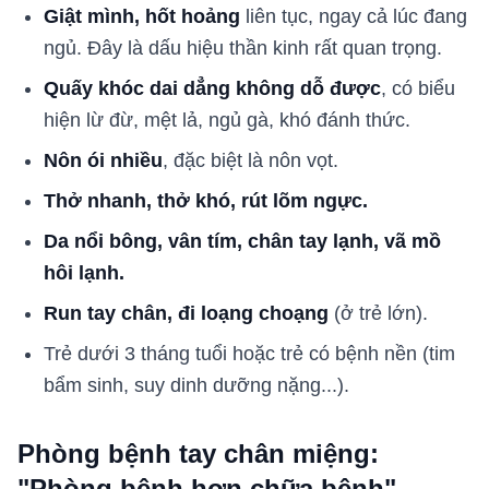
Giật mình, hốt hoảng
liên tục, ngay cả lúc đang
ngủ. Đây là dấu hiệu thần kinh rất quan trọng.
Quấy khóc dai dẳng không dỗ được
, có biểu
hiện lừ đừ, mệt lả, ngủ gà, khó đánh thức.
Nôn ói nhiều
, đặc biệt là nôn vọt.
Thở nhanh, thở khó, rút lõm ngực.
Da nổi bông, vân tím, chân tay lạnh, vã mồ
hôi lạnh.
Run tay chân, đi loạng choạng
(ở trẻ lớn).
Trẻ dưới 3 tháng tuổi hoặc trẻ có bệnh nền (tim
bẩm sinh, suy dinh dưỡng nặng...).
Phòng bệnh tay chân miệng:
"Phòng bệnh hơn chữa bệnh"