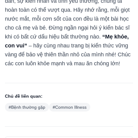
đắn, sự kiên nhẫn và tình yêu thương, chúng ta
hoàn toàn có thể vượt qua. Hãy nhớ rằng, mỗi giọt
nước mắt, mỗi cơn sốt của con đều là một bài học
cho cả mẹ và bé. Đừng ngần ngại hỏi ý kiến bác sĩ
khi có bất cứ dấu hiệu bất thường nào.
“Mẹ khỏe,
con vui”
– hãy cùng nhau trang bị kiến thức vững
vàng để bảo vệ thiên thần nhỏ của mình nhé! Chúc
các con luôn khỏe mạnh và mau ăn chóng lớn!
Chủ đề liên quan:
#
Bệnh thường gặp
#
Common Illness