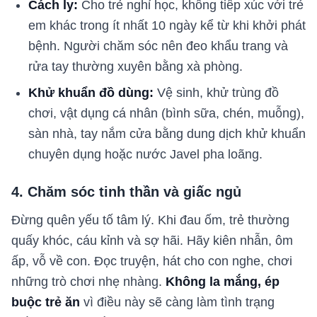
Cách ly:
Cho trẻ nghỉ học, không tiếp xúc với trẻ
em khác trong ít nhất 10 ngày kể từ khi khởi phát
bệnh. Người chăm sóc nên đeo khẩu trang và
rửa tay thường xuyên bằng xà phòng.
Khử khuẩn đồ dùng:
Vệ sinh, khử trùng đồ
chơi, vật dụng cá nhân (bình sữa, chén, muỗng),
sàn nhà, tay nắm cửa bằng dung dịch khử khuẩn
chuyên dụng hoặc nước Javel pha loãng.
4. Chăm sóc tinh thần và giấc ngủ
Đừng quên yếu tố tâm lý. Khi đau ốm, trẻ thường
quấy khóc, cáu kỉnh và sợ hãi. Hãy kiên nhẫn, ôm
ấp, vỗ về con. Đọc truyện, hát cho con nghe, chơi
những trò chơi nhẹ nhàng.
Không la mắng, ép
buộc trẻ ăn
vì điều này sẽ càng làm tình trạng