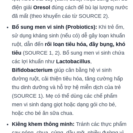
điện giải
Oresol
đúng cách để bù lại lượng nước
đã mất (theo khuyến cáo từ SOURCE 2).
Bổ sung men vi sinh (Probiotics):
Khi trẻ ốm,
sử dụng kháng sinh (nếu có) dễ gây loạn khuẩn
ruột, dẫn đến
rối loạn tiêu hóa, đầy bụng, khó
tiêu
(SOURCE 1, 2). Bổ sung men vi sinh chứa
các lợi khuẩn như
Lactobacillus
,
Bifidobacterium
giúp cân bằng hệ vi sinh
đường ruột, cải thiện tiêu hóa, tăng cường hấp
thu dinh dưỡng và hỗ trợ hệ miễn dịch của trẻ
(SOURCE 1). Mẹ có thể dùng các chế phẩm
men vi sinh dạng giọt hoặc dạng gói cho bé,
hoặc cho bé ăn sữa chua.
Kiêng khem thông minh:
Tránh các thực phẩm
cay nóng, chua, cứng, dầu mỡ, nhiều đường vì