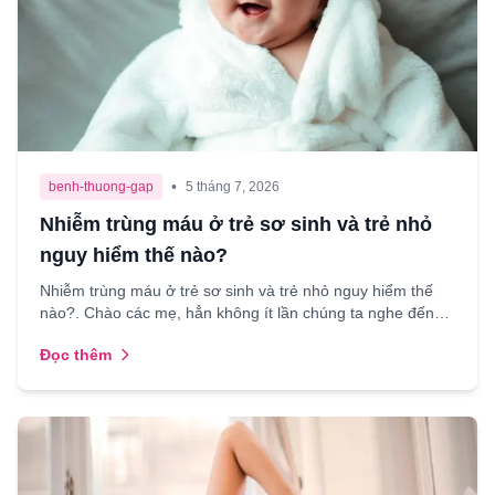
•
benh-thuong-gap
5 tháng 7, 2026
Nhiễm trùng máu ở trẻ sơ sinh và trẻ nhỏ
nguy hiểm thế nào?
Nhiễm trùng máu ở trẻ sơ sinh và trẻ nhỏ nguy hiểm thế
nào?. Chào các mẹ, hẳn không ít lần chúng ta nghe đến
cụm từ “nhiễm trùng máu” mà cảm thấy lo lắng, đặc b...
Đọc thêm