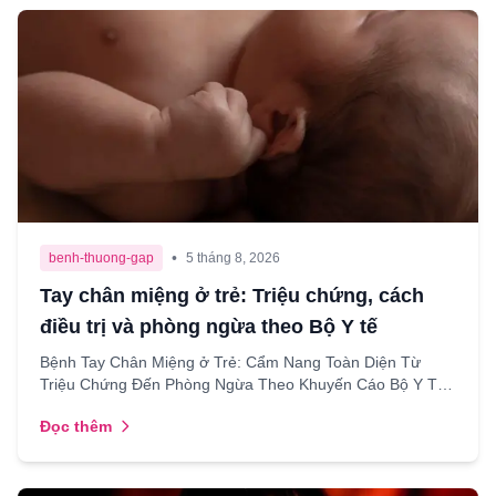
•
benh-thuong-gap
5 tháng 8, 2026
Tay chân miệng ở trẻ: Triệu chứng, cách
điều trị và phòng ngừa theo Bộ Y tế
Bệnh Tay Chân Miệng ở Trẻ: Cẩm Nang Toàn Diện Từ
Triệu Chứng Đến Phòng Ngừa Theo Khuyến Cáo Bộ Y Tế.
Chào các mẹ yêu quý! Chắc hẳn trong chúng ta, ai làm mẹ
Đọc thêm
rồi...