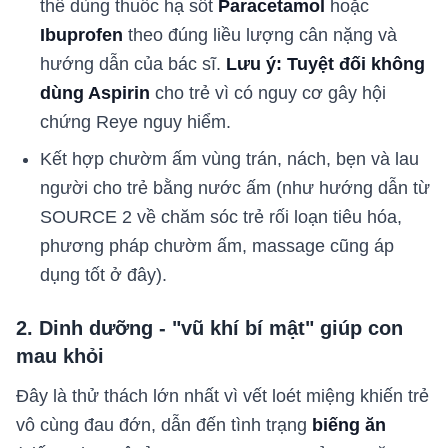
thể dùng thuốc hạ sốt
Paracetamol
hoặc
Ibuprofen
theo đúng liều lượng cân nặng và
hướng dẫn của bác sĩ.
Lưu ý: Tuyệt đối không
dùng Aspirin
cho trẻ vì có nguy cơ gây hội
chứng Reye nguy hiểm.
Kết hợp chườm ấm vùng trán, nách, bẹn và lau
người cho trẻ bằng nước ấm (như hướng dẫn từ
SOURCE 2 về chăm sóc trẻ rối loạn tiêu hóa,
phương pháp chườm ấm, massage cũng áp
dụng tốt ở đây).
2. Dinh dưỡng - "vũ khí bí mật" giúp con
mau khỏi
Đây là thử thách lớn nhất vì vết loét miệng khiến trẻ
vô cùng đau đớn, dẫn đến tình trạng
biếng ăn