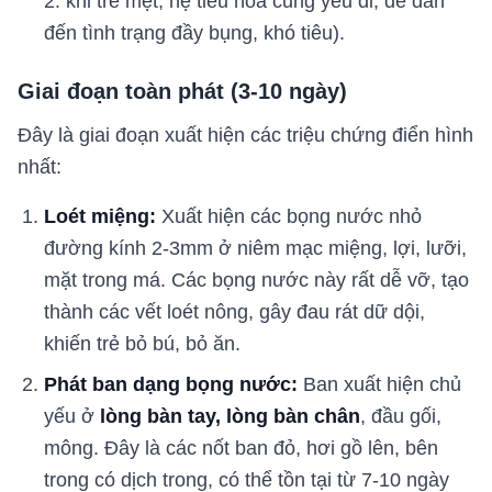
2: khi trẻ mệt, hệ tiêu hóa cũng yếu đi, dễ dẫn
đến tình trạng đầy bụng, khó tiêu).
Giai đoạn toàn phát (3-10 ngày)
Đây là giai đoạn xuất hiện các triệu chứng điển hình
nhất:
Loét miệng:
Xuất hiện các bọng nước nhỏ
đường kính 2-3mm ở niêm mạc miệng, lợi, lưỡi,
mặt trong má. Các bọng nước này rất dễ vỡ, tạo
thành các vết loét nông, gây đau rát dữ dội,
khiến trẻ bỏ bú, bỏ ăn.
Phát ban dạng bọng nước:
Ban xuất hiện chủ
yếu ở
lòng bàn tay, lòng bàn chân
, đầu gối,
mông. Đây là các nốt ban đỏ, hơi gồ lên, bên
trong có dịch trong, có thể tồn tại từ 7-10 ngày