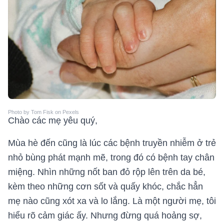
Photo by Tom Fisk on Pexels
Chào các mẹ yêu quý,
Mùa hè đến cũng là lúc các bệnh truyền nhiễm ở trẻ
nhỏ bùng phát mạnh mẽ, trong đó có bệnh tay chân
miệng. Nhìn những nốt ban đỏ rộp lên trên da bé,
kèm theo những cơn sốt và quấy khóc, chắc hẳn
mẹ nào cũng xót xa và lo lắng. Là một người mẹ, tôi
hiểu rõ cảm giác ấy. Nhưng đừng quá hoảng sợ,