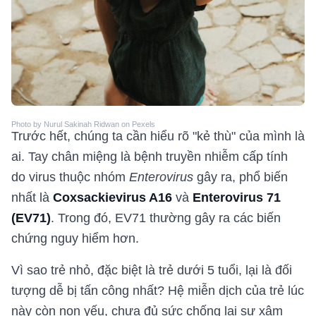
Photo by Nurul Sakinah Ridwan on Pexels
Trước hết, chúng ta cần hiểu rõ "kẻ thù" của mình là
ai. Tay chân miệng là bệnh truyền nhiễm cấp tính
do virus thuộc nhóm
Enterovirus
gây ra, phổ biến
nhất là
Coxsackievirus A16
và
Enterovirus 71
(EV71)
. Trong đó, EV71 thường gây ra các biến
chứng nguy hiểm hơn.
Vì sao trẻ nhỏ, đặc biệt là trẻ dưới 5 tuổi, lại là đối
tượng dễ bị tấn công nhất? Hệ miễn dịch của trẻ lúc
này còn non yếu, chưa đủ sức chống lại sự xâm