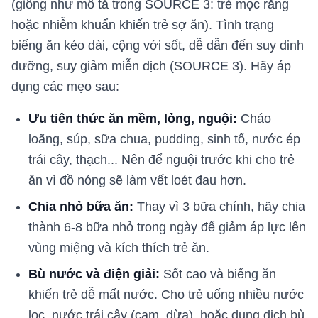
(giống như mô tả trong SOURCE 3: trẻ mọc răng
hoặc nhiễm khuẩn khiến trẻ sợ ăn). Tình trạng
biếng ăn kéo dài, cộng với sốt, dễ dẫn đến suy dinh
dưỡng, suy giảm miễn dịch (SOURCE 3). Hãy áp
dụng các mẹo sau:
Ưu tiên thức ăn mềm, lỏng, nguội:
Cháo
loãng, súp, sữa chua, pudding, sinh tố, nước ép
trái cây, thạch... Nên để nguội trước khi cho trẻ
ăn vì đồ nóng sẽ làm vết loét đau hơn.
Chia nhỏ bữa ăn:
Thay vì 3 bữa chính, hãy chia
thành 6-8 bữa nhỏ trong ngày để giảm áp lực lên
vùng miệng và kích thích trẻ ăn.
Bù nước và điện giải:
Sốt cao và biếng ăn
khiến trẻ dễ mất nước. Cho trẻ uống nhiều nước
lọc, nước trái cây (cam, dừa), hoặc dung dịch bù