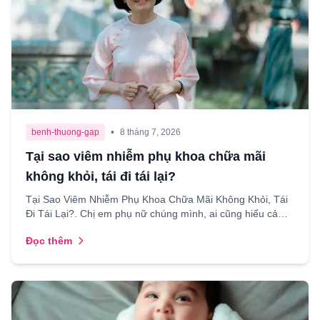
•
benh-thuong-gap
8 tháng 7, 2026
Tại sao viêm nhiễm phụ khoa chữa mãi
không khỏi, tái đi tái lại?
Tại Sao Viêm Nhiễm Phụ Khoa Chữa Mãi Không Khỏi, Tái
Đi Tái Lại?. Chị em phụ nữ chúng mình, ai cũng hiểu cảm
giác mệt mỏi, lo lắng khi phải đối mặt với những tr...
Đọc thêm