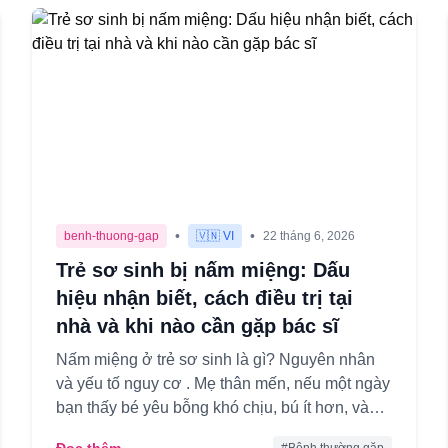
•
•
benh-thuong-gap
🇻🇳 VI
22 tháng 6, 2026
Trẻ sơ sinh bị nấm miệng: Dấu
hiệu nhận biết, cách điều trị tại
nhà và khi nào cần gặp bác sĩ
Nấm miệng ở trẻ sơ sinh là gì? Nguyên nhân
và yếu tố nguy cơ . Mẹ thân mến, nếu một ngày
bạn thấy bé yêu bỗng khó chịu, bú ít hơn, và
trong miệng xuất hiện nhữn...