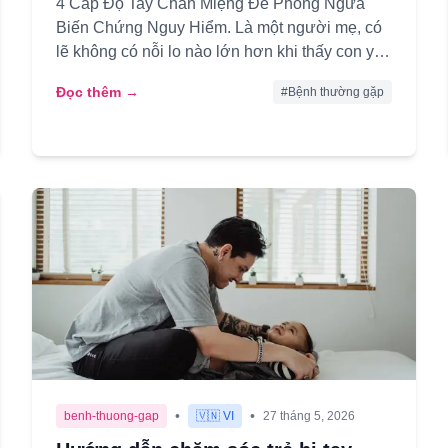
4 Cấp Độ Tay Chân Miệng Để Phòng Ngừa
Biến Chứng Nguy Hiểm. Là một người mẹ, có
lẽ không có nỗi lo nào lớn hơn khi thấy con yêu
sốt cao, nổi những nốt mụn nước ...
Đọc thêm →
#
Bệnh thường gặp
•
•
benh-thuong-gap
🇻🇳 VI
27 tháng 5, 2026