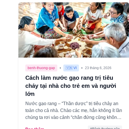
•
•
benh-thuong-gap
🇻🇳 VI
23 tháng 6, 2026
Cách làm nước gạo rang trị tiêu
chảy tại nhà cho trẻ em và người
lớn
Nước gạo rang – “Thần dược” trị tiêu chảy an
toàn cho cả nhà. Chào các mẹ, hẳn không ít lần
chúng ta rơi vào cảnh “chân đứng cũng không
vững” khi thấy con yêu đ...