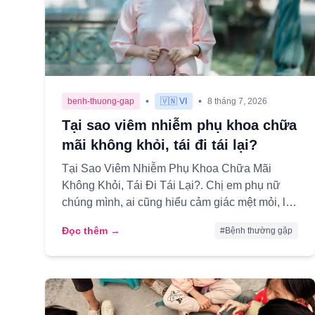
•
•
benh-thuong-gap
🇻🇳 VI
8 tháng 7, 2026
Tại sao viêm nhiễm phụ khoa chữa
mãi không khỏi, tái đi tái lại?
Tại Sao Viêm Nhiễm Phụ Khoa Chữa Mãi
Không Khỏi, Tái Đi Tái Lại?. Chị em phụ nữ
chúng mình, ai cũng hiểu cảm giác mệt mỏi, lo
lắng khi phải đối mặt với những tr...
Đọc thêm →
#
Bệnh thường gặp