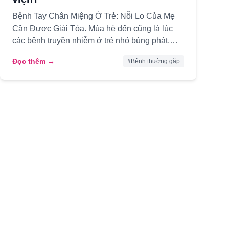
Bệnh Tay Chân Miệng Ở Trẻ: Nỗi Lo Của Mẹ
Cần Được Giải Tỏa. Mùa hè đến cũng là lúc
các bệnh truyền nhiễm ở trẻ nhỏ bùng phát,
trong đó tay chân miệng là một tro...
Đọc thêm →
#
Bệnh thường gặp