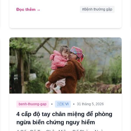
ta cũng từng trải qua...
Đọc thêm →
#
Bệnh thường gặp
•
•
benh-thuong-gap
🇻🇳 VI
31 tháng 5, 2026
4 cấp độ tay chân miệng để phòng
ngừa biến chứng nguy hiểm