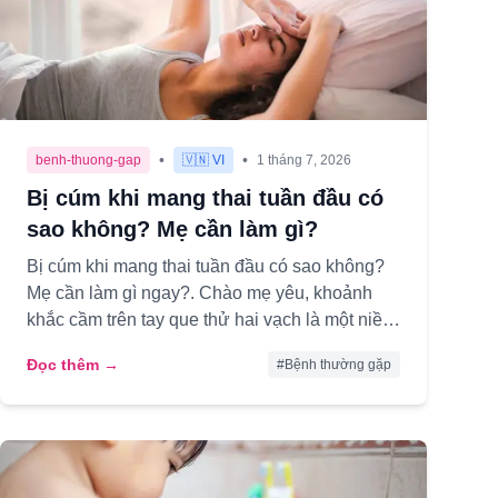
•
•
benh-thuong-gap
🇻🇳 VI
1 tháng 7, 2026
Bị cúm khi mang thai tuần đầu có
sao không? Mẹ cần làm gì?
Bị cúm khi mang thai tuần đầu có sao không?
Mẹ cần làm gì ngay?. Chào mẹ yêu, khoảnh
khắc cầm trên tay que thử hai vạch là một niềm
hạnh phúc vô bờ, nhưng cũng ...
Đọc thêm →
#
Bệnh thường gặp