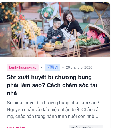
•
•
benh-thuong-gap
🇻🇳 VI
20 tháng 6, 2026
Sốt xuất huyết bị chướng bụng
phải làm sao? Cách chăm sóc tại
nhà
Sốt xuất huyết bị chướng bụng phải làm sao?
Nguyên nhân và dấu hiệu nhận biết. Chào các
mẹ, chắc hẳn trong hành trình nuôi con nhỏ,
không ít lần các mẹ lo lắng ...