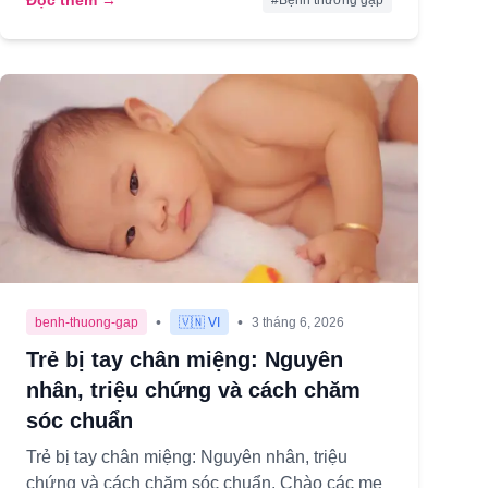
Đọc thêm →
#
Bệnh thường gặp
•
•
benh-thuong-gap
🇻🇳 VI
3 tháng 6, 2026
Trẻ bị tay chân miệng: Nguyên
nhân, triệu chứng và cách chăm
sóc chuẩn
Trẻ bị tay chân miệng: Nguyên nhân, triệu
chứng và cách chăm sóc chuẩn. Chào các mẹ