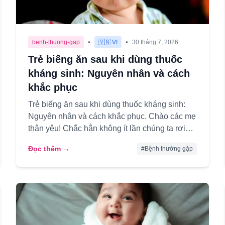
•
•
benh-thuong-gap
🇻🇳 VI
30 tháng 7, 2026
Trẻ biếng ăn sau khi dùng thuốc
kháng sinh: Nguyên nhân và cách
khắc phục
Trẻ biếng ăn sau khi dùng thuốc kháng sinh:
Nguyên nhân và cách khắc phục. Chào các mẹ
thân yêu! Chắc hẳn không ít lần chúng ta rơi
vào tình huống con yêu bị ốm...
Đọc thêm →
#
Bệnh thường gặp