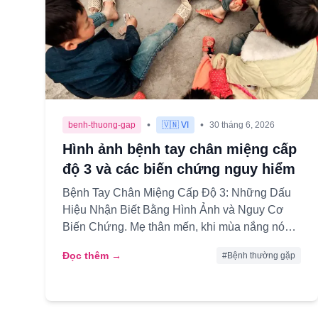
•
•
benh-thuong-gap
🇻🇳 VI
30 tháng 6, 2026
Hình ảnh bệnh tay chân miệng cấp
độ 3 và các biến chứng nguy hiểm
Bệnh Tay Chân Miệng Cấp Độ 3: Những Dấu
Hiệu Nhận Biết Bằng Hình Ảnh và Nguy Cơ
Biến Chứng. Mẹ thân mến, khi mùa nắng nóng
đến cũng là lúc các bệnh truyền nhiễm...
Đọc thêm →
#
Bệnh thường gặp