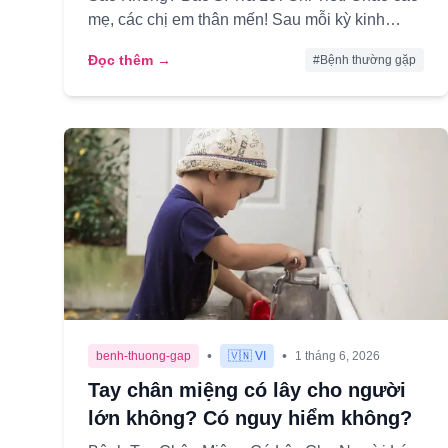
mẹ, các chị em thân mến! Sau mỗi kỳ kinh
nguyệt, cơ thể phụ nữ thường có n...
Đọc thêm →
#
Bệnh thường gặp
•
•
benh-thuong-gap
🇻🇳 VI
1 tháng 6, 2026
Tay chân miệng có lây cho người
lớn không? Có nguy hiểm không?