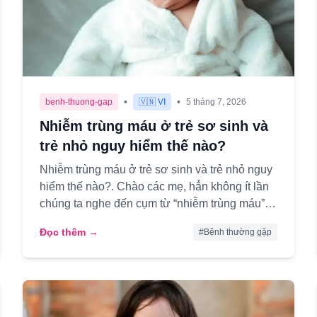
•
•
benh-thuong-gap
🇻🇳 VI
5 tháng 7, 2026
Nhiễm trùng máu ở trẻ sơ sinh và
trẻ nhỏ nguy hiểm thế nào?
Nhiễm trùng máu ở trẻ sơ sinh và trẻ nhỏ nguy
hiểm thế nào?. Chào các mẹ, hẳn không ít lần
chúng ta nghe đến cụm từ “nhiễm trùng máu”
mà cảm thấy lo lắng, đặc b...
Đọc thêm →
#
Bệnh thường gặp