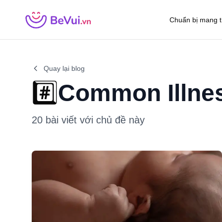
Chuẩn bị mang t
Quay lại blog
#️⃣
Common Illne
20
bài viết với chủ đề này