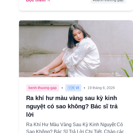
Đọc thêm →
#
Bệnh thường gặp
•
•
benh-thuong-gap
🇻🇳 VI
19 tháng 6, 2026
Ra khí hư màu vàng sau kỳ kinh
nguyệt có sao không? Bác sĩ trả
lời
Ra Khí Hư Màu Vàng Sau Kỳ Kinh Nguyệt Có
Sao Không? Bác Sĩ Trả Lời Chi Tiết. Chào các