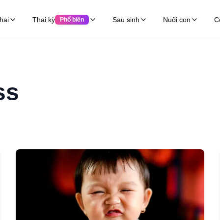
hai
Thai kỳ
Sau sinh
Nuôi con
C
Phổ biến
ss