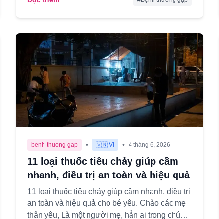
Đọc thêm →
#
Bệnh thường gặp
•
•
benh-thuong-gap
🇻🇳 VI
4 tháng 6, 2026
11 loại thuốc tiêu chảy giúp cầm
nhanh, điều trị an toàn và hiệu quả
11 loại thuốc tiêu chảy giúp cầm nhanh, điều trị
an toàn và hiệu quả cho bé yêu. Chào các mẹ
thân yêu, Là một người mẹ, hẳn ai trong chúng