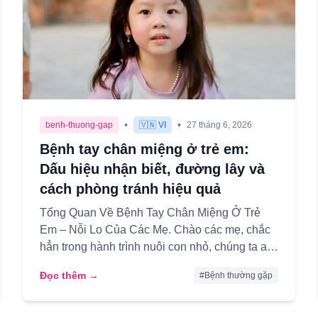
•
•
benh-thuong-gap
🇻🇳 VI
27 tháng 6, 2026
Bệnh tay chân miệng ở trẻ em:
Dấu hiệu nhận biết, đường lây và
cách phòng tránh hiệu quả
Tổng Quan Về Bệnh Tay Chân Miệng Ở Trẻ
Em – Nỗi Lo Của Các Mẹ. Chào các mẹ, chắc
hẳn trong hành trình nuôi con nhỏ, chúng ta ai
cũng từng ít nhất một lần nghe đ...
Đọc thêm →
#
Bệnh thường gặp