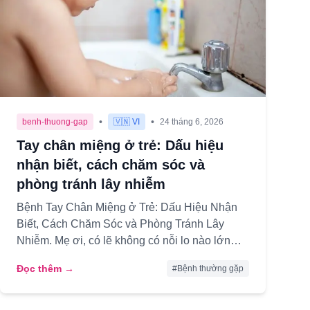
•
•
benh-thuong-gap
🇻🇳 VI
24 tháng 6, 2026
Tay chân miệng ở trẻ: Dấu hiệu
nhận biết, cách chăm sóc và
phòng tránh lây nhiễm
Bệnh Tay Chân Miệng ở Trẻ: Dấu Hiệu Nhận
Biết, Cách Chăm Sóc và Phòng Tránh Lây
Nhiễm. Mẹ ơi, có lẽ không có nỗi lo nào lớn
hơn khi thấy con yêu bỗng dưng sốt c...
Đọc thêm →
#
Bệnh thường gặp