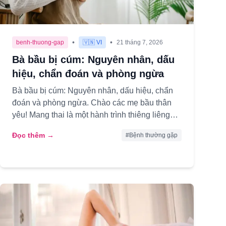
•
•
benh-thuong-gap
🇻🇳 VI
21 tháng 7, 2026
Bà bầu bị cúm: Nguyên nhân, dấu
hiệu, chẩn đoán và phòng ngừa
Bà bầu bị cúm: Nguyên nhân, dấu hiệu, chẩn
đoán và phòng ngừa. Chào các mẹ bầu thân
yêu! Mang thai là một hành trình thiêng liêng
nhưng cũng đầy lo âu, nhất là ...
Đọc thêm →
#
Bệnh thường gặp