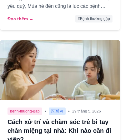
yêu quý, Mùa hè đến cũng là lúc các bệnh
truyền nhiễm ở trẻ nhỏ bùng phát mạ...
Đọc thêm →
#
Bệnh thường gặp
•
•
benh-thuong-gap
🇻🇳 VI
29 tháng 5, 2026
Cách xử trí và chăm sóc trẻ bị tay
chân miệng tại nhà: Khi nào cần đi
viện?