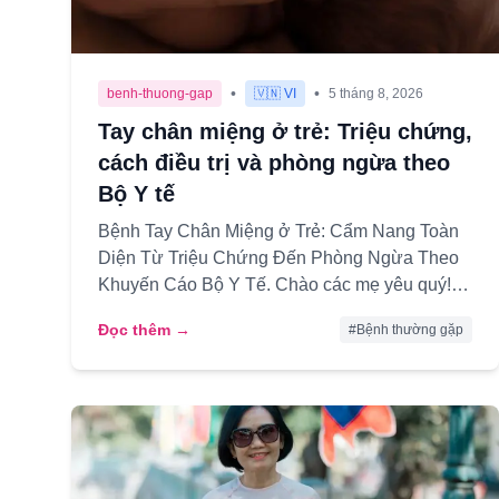
•
•
benh-thuong-gap
🇻🇳 VI
5 tháng 8, 2026
Tay chân miệng ở trẻ: Triệu chứng,
cách điều trị và phòng ngừa theo
Bộ Y tế
Bệnh Tay Chân Miệng ở Trẻ: Cẩm Nang Toàn
Diện Từ Triệu Chứng Đến Phòng Ngừa Theo
Khuyến Cáo Bộ Y Tế. Chào các mẹ yêu quý!
Chắc hẳn trong chúng ta, ai làm mẹ rồi...
Đọc thêm →
#
Bệnh thường gặp