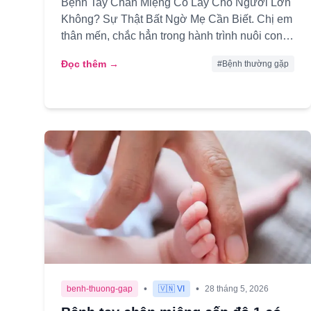
Bệnh Tay Chân Miệng Có Lây Cho Người Lớn
Không? Sự Thật Bất Ngờ Mẹ Cần Biết. Chị em
thân mến, chắc hẳn trong hành trình nuôi con
nhỏ, không ít lần các mẹ từng t...
Đọc thêm →
#
Bệnh thường gặp
•
•
benh-thuong-gap
🇻🇳 VI
28 tháng 5, 2026