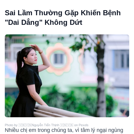
Sai Lầm Thường Gặp Khiến Bệnh
"Dai Dẳng" Không Dứt
Photo by 🇻🇳🇻🇳Nguyễn Tiến Thịnh 🇻🇳🇻🇳 on Pexels
Nhiều chị em trong chúng ta, vì tâm lý ngại ngùng