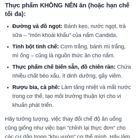
Thực phẩm KHÔNG NÊN ăn (hoặc hạn chế
tối đa):
Đường và đồ ngọt:
Bánh kẹo, nước ngọt, trà
sữa – "món khoái khẩu" của nấm Candida.
Tinh bột tinh chế:
Cơm trắng, bánh mì trắng,
mì ống – cũng là nguồn thức ăn cho nấm.
Thực phẩm chế biến sẵn, đồ chiên rán:
Chứa
nhiều chất béo xấu, ít dinh dưỡng, gây viêm.
Rượu bia, cà phê:
Làm tăng nhiệt và mất nước
trong cơ thể, tạo môi trường thuận lợi cho vi
khuẩn phát triển.
Hãy tưởng tượng, việc thay đổi chế độ ăn uống
cũng giống như việc bạn "chỉnh lại thực đơn" cho
các cư dân trong "khu vườn" cơ thể mình. Hãy làm