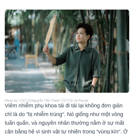
Photo by 🇻🇳🇻🇳Nguyễn Tiến Thịnh 🇻🇳🇻🇳 on Pexels
Viêm nhiễm phụ khoa tái đi tái lại không đơn giản
chỉ là do "bị nhiễm trùng". Nó giống như một vòng
luẩn quẩn, và nguyên nhân thường nằm ở sự mất
cân bằng hệ vi sinh vật tự nhiên trong "vùng kín". Ở