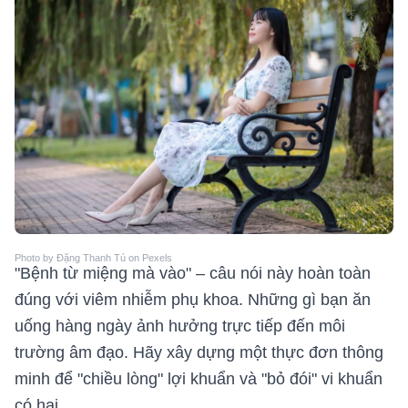
Photo by Đặng Thanh Tú on Pexels
"Bệnh từ miệng mà vào" – câu nói này hoàn toàn
đúng với viêm nhiễm phụ khoa. Những gì bạn ăn
uống hàng ngày ảnh hưởng trực tiếp đến môi
trường âm đạo. Hãy xây dựng một thực đơn thông
minh để "chiều lòng" lợi khuẩn và "bỏ đói" vi khuẩn
có hại.