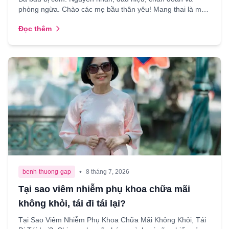
phòng ngừa. Chào các mẹ bầu thân yêu! Mang thai là một
hành trình thiêng liêng nhưng cũng đầy lo âu, nhất là ...
Đọc thêm
•
benh-thuong-gap
8 tháng 7, 2026
Tại sao viêm nhiễm phụ khoa chữa mãi
không khỏi, tái đi tái lại?
Tại Sao Viêm Nhiễm Phụ Khoa Chữa Mãi Không Khỏi, Tái