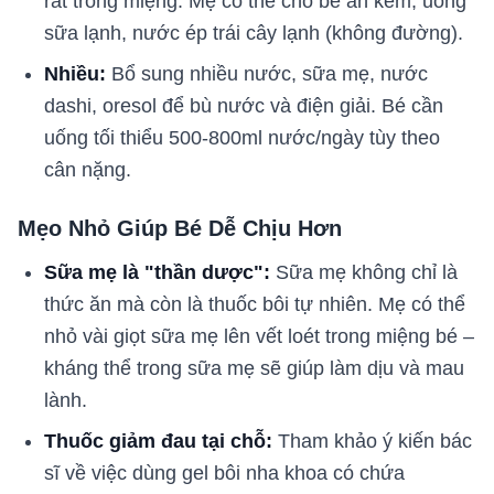
rát trong miệng. Mẹ có thể cho bé ăn kem, uống
sữa lạnh, nước ép trái cây lạnh (không đường).
Nhiều:
Bổ sung nhiều nước, sữa mẹ, nước
dashi, oresol để bù nước và điện giải. Bé cần
uống tối thiểu 500-800ml nước/ngày tùy theo
cân nặng.
Mẹo Nhỏ Giúp Bé Dễ Chịu Hơn
Sữa mẹ là "thần dược":
Sữa mẹ không chỉ là
thức ăn mà còn là thuốc bôi tự nhiên. Mẹ có thể
nhỏ vài giọt sữa mẹ lên vết loét trong miệng bé –
kháng thể trong sữa mẹ sẽ giúp làm dịu và mau
lành.
Thuốc giảm đau tại chỗ:
Tham khảo ý kiến bác
sĩ về việc dùng gel bôi nha khoa có chứa