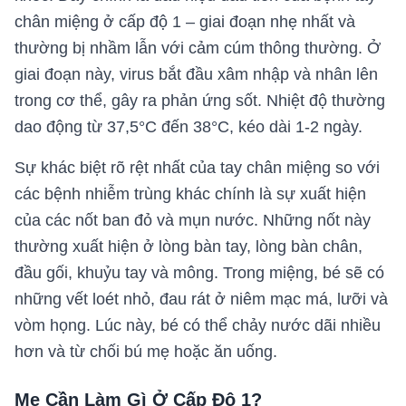
chân miệng ở cấp độ 1 – giai đoạn nhẹ nhất và
thường bị nhầm lẫn với cảm cúm thông thường. Ở
giai đoạn này, virus bắt đầu xâm nhập và nhân lên
trong cơ thể, gây ra phản ứng sốt. Nhiệt độ thường
dao động từ 37,5°C đến 38°C, kéo dài 1-2 ngày.
Sự khác biệt rõ rệt nhất của tay chân miệng so với
các bệnh nhiễm trùng khác chính là sự xuất hiện
của các nốt ban đỏ và mụn nước. Những nốt này
thường xuất hiện ở lòng bàn tay, lòng bàn chân,
đầu gối, khuỷu tay và mông. Trong miệng, bé sẽ có
những vết loét nhỏ, đau rát ở niêm mạc má, lưỡi và
vòm họng. Lúc này, bé có thể chảy nước dãi nhiều
hơn và từ chối bú mẹ hoặc ăn uống.
Mẹ Cần Làm Gì Ở Cấp Độ 1?