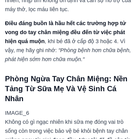
nhiên, nhịp tim không ổn định và cần sự hỗ trợ của
máy thở, lọc máu liên tục.
Điều đáng buồn là hầu hết các trường hợp tử
vong do tay chân miệng đều đến từ việc phát
hiện quá muộn
, khi bé đã ở cấp độ 3 hoặc 4. Vì
vậy, mẹ hãy ghi nhớ:
"Phòng bệnh hơn chữa bệnh,
phát hiện sớm hơn chữa muộn."
Phòng Ngừa Tay Chân Miệng: Nền
Tảng Từ Sữa Mẹ Và Vệ Sinh Cá
Nhân
IMAGE_6
Không có gì ngạc nhiên khi sữa mẹ đóng vai trò
sống còn trong việc bảo vệ bé khỏi bệnh tay chân