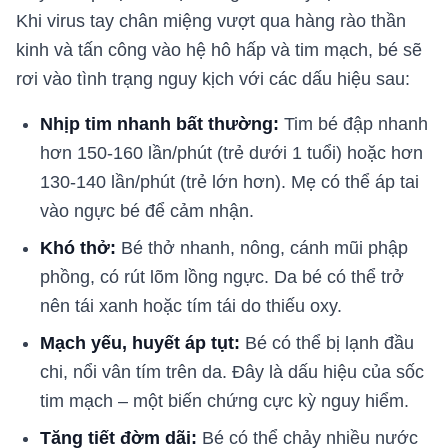
Khi virus tay chân miệng vượt qua hàng rào thần
kinh và tấn công vào hệ hô hấp và tim mạch, bé sẽ
rơi vào tình trạng nguy kịch với các dấu hiệu sau:
Nhịp tim nhanh bất thường:
Tim bé đập nhanh
hơn 150-160 lần/phút (trẻ dưới 1 tuổi) hoặc hơn
130-140 lần/phút (trẻ lớn hơn). Mẹ có thể áp tai
vào ngực bé để cảm nhận.
Khó thở:
Bé thở nhanh, nông, cánh mũi phập
phồng, có rút lõm lồng ngực. Da bé có thể trở
nên tái xanh hoặc tím tái do thiếu oxy.
Mạch yếu, huyết áp tụt:
Bé có thể bị lạnh đầu
chi, nổi vân tím trên da. Đây là dấu hiệu của sốc
tim mạch – một biến chứng cực kỳ nguy hiểm.
Tăng tiết đờm dãi:
Bé có thể chảy nhiều nước