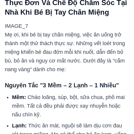
Thực Đơn Và Chế Độ Chăm Sóc Tại
Nhà Khi Bé Bị Tay Chân Miệng
IMAGE_7
Mẹ ơi, khi bé bị tay chân miệng, việc ăn uống trở
thành một thử thách thực sự. Những vết loét trong
miệng khiến bé đau đớn mỗi khi nuốt, dẫn đến bỏ
bú, bỏ ăn và nguy cơ mất nước. Dưới đây là "cẩm
nang vàng" dành cho mẹ:
Nguyên Tắc "3 Mềm – 2 Lạnh – 1 Nhiều"
Mềm:
Cháo loãng, súp, bột, sữa chua, phô mai
mềm. Tất cả đều phải được xay nhuyễn hoặc
nấu chín kỹ.
Lạnh:
Thức ăn mát, nguội sẽ làm dịu cơn đau