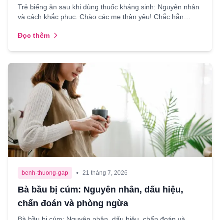
Trẻ biếng ăn sau khi dùng thuốc kháng sinh: Nguyên nhân
và cách khắc phục. Chào các mẹ thân yêu! Chắc hẳn
không ít lần chúng ta rơi vào tình huống con yêu bị ốm...
Đọc thêm
•
benh-thuong-gap
21 tháng 7, 2026
Bà bầu bị cúm: Nguyên nhân, dấu hiệu,
chẩn đoán và phòng ngừa
Bà bầu bị cúm: Nguyên nhân, dấu hiệu, chẩn đoán và