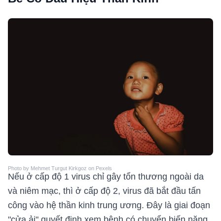
Photo by Mehmet Turgut Kirkgoz on Pexels
Nếu ở cấp độ 1 virus chỉ gây tổn thương ngoài da
và niêm mạc, thì ở cấp độ 2, virus đã bắt đầu tấn
công vào hệ thần kinh trung ương. Đây là giai đoạn
"cửa ải" quyết định xem bệnh có chuyển biến nặng