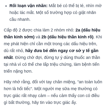
Rối loạn vận nhãn:
Mắt bé có thể bị lé, nhìn mờ
hoặc lác mắt. Một số trường hợp có giật nhãn
cầu nhanh.
Cấp độ 2 được chia làm 2 nhóm nhỏ:
2a (dấu hiệu
thần kinh sớm)
và
2b (dấu hiệu thần kinh rõ)
. Khi
mẹ phát hiện chỉ cần một trong các dấu hiệu trên,
dù rất nhỏ,
hãy đưa bé đến ngay cơ sở y tế gần
nhất
. Đừng chờ đợi, đừng tự ý dùng thuốc an thần
tại nhà vì có thể che lấp triệu chứng, làm bệnh tiến
triển nặng hơn.
Hãy nhớ rằng, đối với tay chân miệng, "an toàn luôn
hơn là hối tiếc". Một người mẹ sữa mẹ thường có
trực giác rất nhạy cảm – nếu cảm thấy con có điều
gì bất thường, hãy tin vào trực giác ấy.