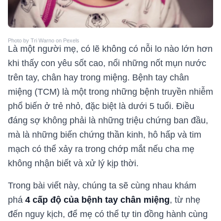
Photo by Tri Warno on Pexels
Là một người mẹ, có lẽ không có nỗi lo nào lớn hơn
khi thấy con yêu sốt cao, nổi những nốt mụn nước
trên tay, chân hay trong miệng. Bệnh tay chân
miệng (TCM) là một trong những bệnh truyền nhiễm
phổ biến ở trẻ nhỏ, đặc biệt là dưới 5 tuổi. Điều
đáng sợ không phải là những triệu chứng ban đầu,
mà là những biến chứng thần kinh, hô hấp và tim
mạch có thể xảy ra trong chớp mắt nếu cha mẹ
không nhận biết và xử lý kịp thời.
Trong bài viết này, chúng ta sẽ cùng nhau khám
phá
4 cấp độ của bệnh tay chân miệng
, từ nhẹ
đến nguy kịch, để mẹ có thể tự tin đồng hành cùng