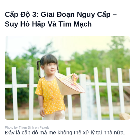
Cấp Độ 3: Giai Đoạn Nguy Cấp –
Suy Hô Hấp Và Tim Mạch
Photo by Thien Binh on Pexels
Đây là cấp độ mà mẹ không thể xử lý tại nhà nữa.