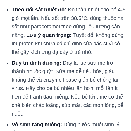
Theo dõi sát nhiệt độ:
Đo thân nhiệt cho bé 4-6
giờ một lần. Nếu sốt trên 38,5°C, dùng thuốc hạ
sốt như paracetamol theo đúng liều lượng cân
nặng.
Lưu ý quan trọng:
Tuyệt đối không dùng
ibuprofen khi chưa có chỉ định của bác sĩ vì có
thể gây kích ứng dạ dày ở trẻ nhỏ.
Duy trì dinh dưỡng:
Đây là lúc sữa mẹ trở
thành "thuốc quý". Sữa mẹ dễ tiêu hóa, giàu
kháng thể và enzyme lipase giúp bé chống lại
virus. Hãy cho bé bú nhiều lần hơn, mỗi lần ít
hơn để tránh đau miệng. Nếu bé lớn, mẹ có thể
chế biến cháo loãng, súp mát, các món lỏng, dễ
nuốt.
Vệ sinh răng miệng:
Dùng nước muối sinh lý