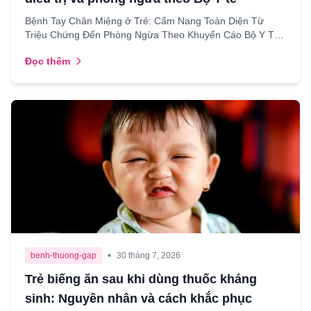
Bệnh Tay Chân Miệng ở Trẻ: Cẩm Nang Toàn Diện Từ
Triệu Chứng Đến Phòng Ngừa Theo Khuyến Cáo Bộ Y Tế.
Chào các mẹ yêu quý! Chắc hẳn trong chúng ta, ai làm mẹ
Đọc thêm
rồi...
•
benh-thuong-gap
30 tháng 7, 2026
Trẻ biếng ăn sau khi dùng thuốc kháng
sinh: Nguyên nhân và cách khắc phục