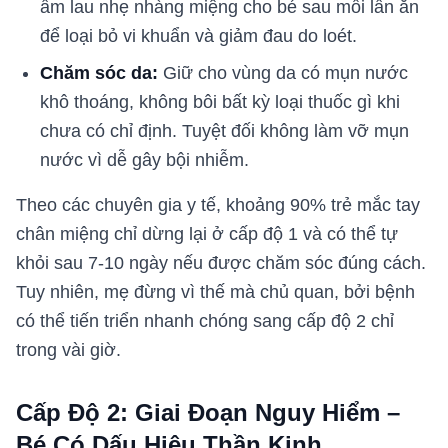
ấm lau nhẹ nhàng miệng cho bé sau mỗi lần ăn
để loại bỏ vi khuẩn và giảm đau do loét.
Chăm sóc da:
Giữ cho vùng da có mụn nước
khô thoáng, không bôi bất kỳ loại thuốc gì khi
chưa có chỉ định. Tuyệt đối không làm vỡ mụn
nước vì dễ gây bội nhiễm.
Theo các chuyên gia y tế, khoảng 90% trẻ mắc tay
chân miệng chỉ dừng lại ở cấp độ 1 và có thể tự
khỏi sau 7-10 ngày nếu được chăm sóc đúng cách.
Tuy nhiên, mẹ đừng vì thế mà chủ quan, bởi bệnh
có thể tiến triển nhanh chóng sang cấp độ 2 chỉ
trong vài giờ.
Cấp Độ 2: Giai Đoạn Nguy Hiểm –
Bé Có Dấu Hiệu Thần Kinh