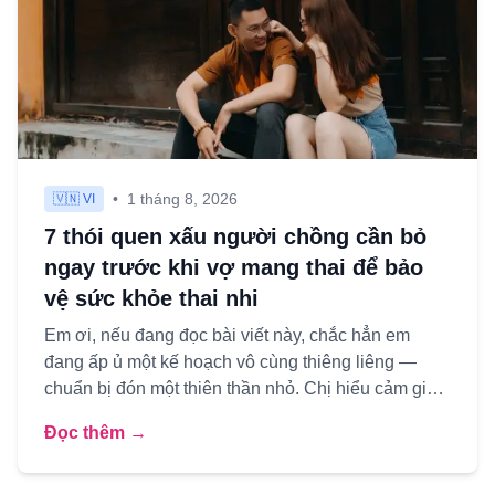
•
1 tháng 8, 2026
🇻🇳 VI
7 thói quen xấu người chồng cần bỏ
ngay trước khi vợ mang thai để bảo
vệ sức khỏe thai nhi
Em ơi, nếu đang đọc bài viết này, chắc hẳn em
đang ấp ủ một kế hoạch vô cùng thiêng liêng —
chuẩn bị đón một thiên thần nhỏ. Chị hiểu cảm giác
háo hức lẫn bồi h...
Đọc thêm →