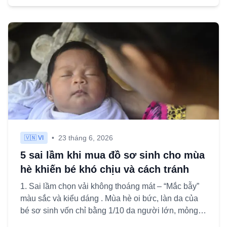
•
23 tháng 6, 2026
🇻🇳 VI
5 sai lầm khi mua đồ sơ sinh cho mùa
hè khiến bé khó chịu và cách tránh
1. Sai lầm chọn vải không thoáng mát – “Mắc bẫy”
màu sắc và kiểu dáng . Mùa hè oi bức, làn da của
bé sơ sinh vốn chỉ bằng 1/10 da người lớn, mỏng
manh và nhạy c...