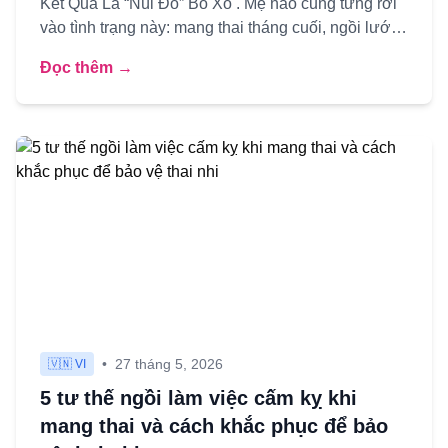
Kết Quả Là “Núi Đồ” Bỏ Xó . Mẹ nào cũng từng rơi
vào tình trạng này: mang thai tháng cuối, ngồi lướt
Facebook thấy ...
Đọc thêm →
•
27 tháng 5, 2026
🇻🇳 VI
5 tư thế ngồi làm việc cấm kỵ khi
mang thai và cách khắc phục để bảo