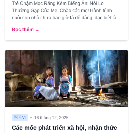
Trẻ Chậm Mọc Răng Kèm Biếng Ăn: Nỗi Lo
Thường Gặp Của Mẹ. Chào các mẹ! Hành trình
nuôi con nhỏ chưa bao giờ là dễ dàng, đặc biệt là
khi con yêu có những biểu hi...
Đọc thêm →
•
16 tháng 12, 2025
🇻🇳 VI
Các mốc phát triển xã hội, nhận thức