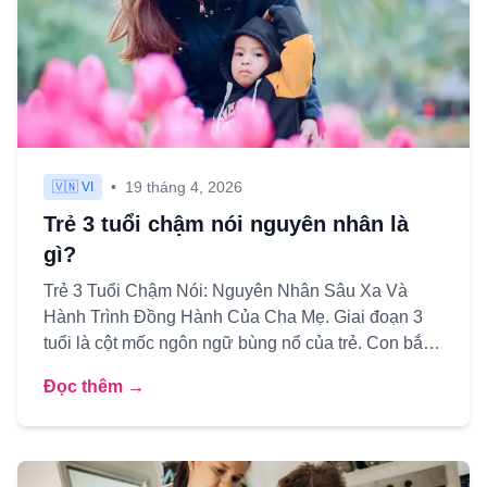
•
19 tháng 4, 2026
🇻🇳 VI
Trẻ 3 tuổi chậm nói nguyên nhân là
gì?
Trẻ 3 Tuổi Chậm Nói: Nguyên Nhân Sâu Xa Và
Hành Trình Đồng Hành Của Cha Mẹ. Giai đoạn 3
tuổi là cột mốc ngôn ngữ bùng nổ của trẻ. Con bắt
đầu nói những câu dài,...
Đọc thêm →