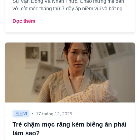
Sự Vận Động Và Nhận Thức. Chào mừng mẹ đến
với cột mốc tháng thứ 7 đầy ắp niềm vui và bất ngờ!
Nếu những tháng đầ...
Đọc thêm →
•
17 tháng 12, 2025
🇻🇳 VI
Trẻ chậm mọc răng kèm biếng ăn phải
làm sao?