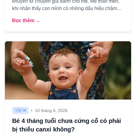
khuyên từ chuyên gia dành cho mẹ. Mẹ thân mến,
khi nhận thấy con mình có những dấu hiệu chậm
hơn so với bạn ...
Đọc thêm →
•
10 tháng 6, 2026
🇻🇳 VI
Bé 4 tháng tuổi chưa cứng cổ có phải
bị thiếu canxi không?