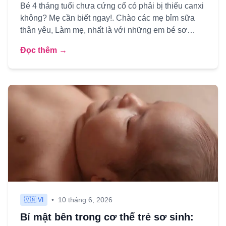
Bé 4 tháng tuổi chưa cứng cổ có phải bị thiếu canxi
không? Mẹ cần biết ngay!. Chào các mẹ bỉm sữa
thân yêu, Làm mẹ, nhất là với những em bé sơ
sinh, hành trình ...
Đọc thêm →
•
10 tháng 6, 2026
🇻🇳 VI
Bí mật bên trong cơ thể trẻ sơ sinh: