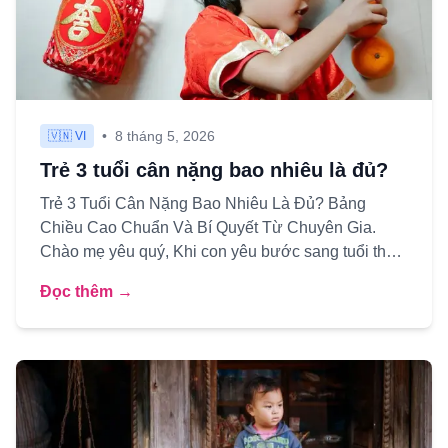
•
8 tháng 5, 2026
🇻🇳 VI
Trẻ 3 tuổi cân nặng bao nhiêu là đủ?
Trẻ 3 Tuổi Cân Nặng Bao Nhiêu Là Đủ? Bảng
Chiều Cao Chuẩn Và Bí Quyết Từ Chuyên Gia.
Chào mẹ yêu quý, Khi con yêu bước sang tuổi thứ
3, mẹ hẳn đang có rất nhiều...
Đọc thêm →