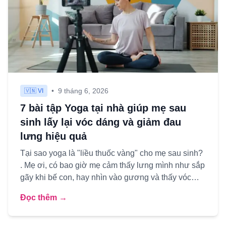
•
9 tháng 6, 2026
🇻🇳 VI
7 bài tập Yoga tại nhà giúp mẹ sau
sinh lấy lại vóc dáng và giảm đau
lưng hiệu quả
Tại sao yoga là "liều thuốc vàng" cho mẹ sau sinh?
. Mẹ ơi, có bao giờ mẹ cảm thấy lưng mình như sắp
gãy khi bế con, hay nhìn vào gương và thấy vóc
dáng "ngày x...
Đọc thêm →