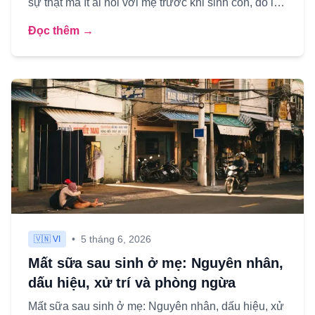
sự thật mà ít ai nói với mẹ trước khi sinh con, đó là
hành trình nuôi co...
Đọc thêm →
•
5 tháng 6, 2026
🇻🇳 VI
Mất sữa sau sinh ở mẹ: Nguyên nhân,
dấu hiệu, xử trí và phòng ngừa
Mất sữa sau sinh ở mẹ: Nguyên nhân, dấu hiệu, xử