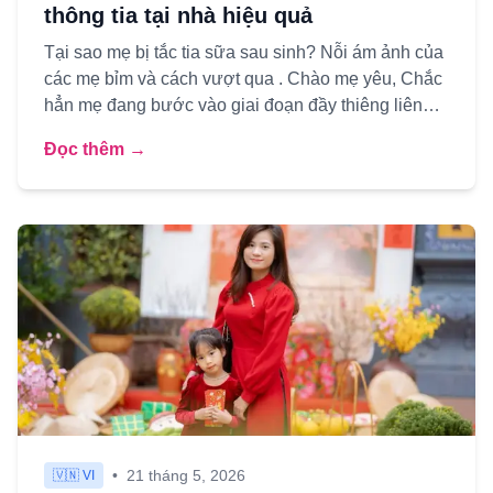
thông tia tại nhà hiệu quả
Tại sao mẹ bị tắc tia sữa sau sinh? Nỗi ám ảnh của
các mẹ bỉm và cách vượt qua . Chào mẹ yêu, Chắc
hẳn mẹ đang bước vào giai đoạn đầy thiêng liêng
nhưng cũng kh...
Đọc thêm →
•
21 tháng 5, 2026
🇻🇳 VI