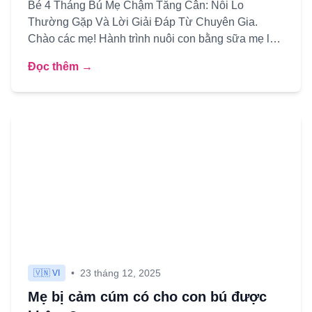
Bé 4 Tháng Bú Mẹ Chậm Tăng Cân: Nỗi Lo
Thường Gặp Và Lời Giải Đáp Từ Chuyên Gia.
Chào các mẹ! Hành trình nuôi con bằng sữa mẹ là
một hành trình thiêng liêng như...
Đọc thêm →
•
23 tháng 12, 2025
🇻🇳 VI
Mẹ bị cảm cúm có cho con bú được