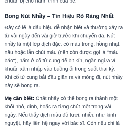
chuẩn bị cho hành trình của bé.
Bong Nút Nhầy – Tín Hiệu Rõ Ràng Nhất
Đây có lẽ là dấu hiệu dễ nhận biết và thường xảy ra
từ vài ngày đến vài giờ trước khi chuyển dạ. Nút
nhầy là một lớp dịch đặc, có màu trong, hồng nhạt,
nâu hoặc lẫn chút máu (nên còn được gọi là "máu
báo"), nằm ở cổ tử cung để bịt kín, ngăn ngừa vi
khuẩn xâm nhập vào buồng ối trong suốt thai kỳ.
Khi cổ tử cung bắt đầu giãn ra và mỏng đi, nút nhầy
này sẽ bong ra.
Mẹ cần biết:
Chất nhầy có thể bong ra thành một
khối nhỏ, dính, hoặc ra từng chút một trong vài
ngày. Nếu thấy dịch màu đỏ tươi, nhiều như kinh
nguyệt, hãy liên hệ ngay với bác sĩ. Còn nếu chỉ là