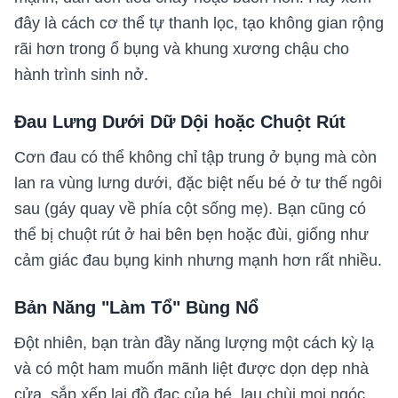
đây là cách cơ thể tự thanh lọc, tạo không gian rộng
rãi hơn trong ổ bụng và khung xương chậu cho
hành trình sinh nở.
Đau Lưng Dưới Dữ Dội hoặc Chuột Rút
Cơn đau có thể không chỉ tập trung ở bụng mà còn
lan ra vùng lưng dưới, đặc biệt nếu bé ở tư thế ngôi
sau (gáy quay về phía cột sống mẹ). Bạn cũng có
thể bị chuột rút ở hai bên bẹn hoặc đùi, giống như
cảm giác đau bụng kinh nhưng mạnh hơn rất nhiều.
Bản Năng "Làm Tổ" Bùng Nổ
Đột nhiên, bạn tràn đầy năng lượng một cách kỳ lạ
và có một ham muốn mãnh liệt được dọn dẹp nhà
cửa, sắp xếp lại đồ đạc của bé, lau chùi mọi ngóc