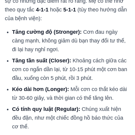
sự có những đặc điểm rất rõ ràng. Mẹ có thể nhớ
theo quy tắc
4-1-1
hoặc
5-1-1
(tùy theo hướng dẫn
của bệnh viện):
Tăng cường độ (Stronger):
Cơn đau ngày
càng mạnh, không giảm dù bạn thay đổi tư thế,
đi lại hay nghỉ ngơi.
Tăng tần suất (Closer):
Khoảng cách giữa các
cơn co ngắn dần lại, từ 10-15 phút một cơn ban
đầu, xuống còn 5 phút, rồi 3 phút.
Kéo dài hơn (Longer):
Mỗi cơn co thắt kéo dài
từ 30-60 giây, và thời gian có thể tăng lên.
Có tính quy luật (Regular):
Chúng xuất hiện
đều đặn, như một chiếc đồng hồ báo thức của
cơ thể.