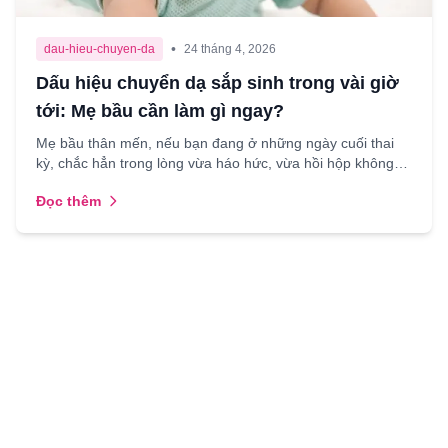
•
dau-hieu-chuyen-da
24 tháng 4, 2026
Dấu hiệu chuyển dạ sắp sinh trong vài giờ
tới: Mẹ bầu cần làm gì ngay?
Mẹ bầu thân mến, nếu bạn đang ở những ngày cuối thai
kỳ, chắc hẳn trong lòng vừa háo hức, vừa hồi hộp không
biết khi nào "công chúa" hay "hoàng tử" nhỏ chịu chà...
Đọc thêm