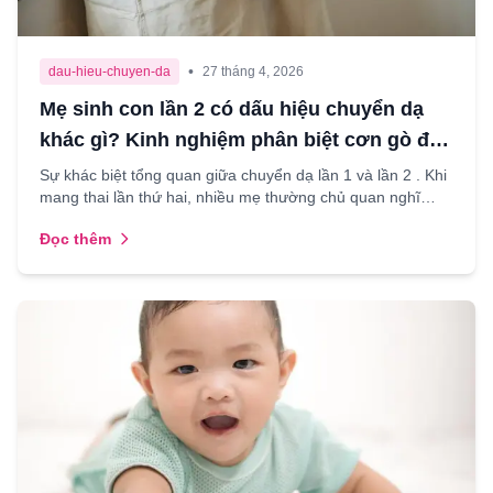
•
dau-hieu-chuyen-da
27 tháng 4, 2026
Mẹ sinh con lần 2 có dấu hiệu chuyển dạ
khác gì? Kinh nghiệm phân biệt cơn gò để
đi viện đúng lúc
Sự khác biệt tổng quan giữa chuyển dạ lần 1 và lần 2 . Khi
mang thai lần thứ hai, nhiều mẹ thường chủ quan nghĩ
rằng mình đã có kinh nghiệm nên mọi chuyện sẽ dễ...
Đọc thêm