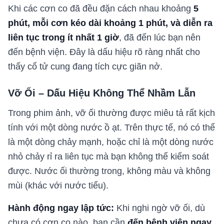
Khi các cơn co đã đều đặn cách nhau khoảng
5
phút, mỗi cơn kéo dài khoảng 1 phút, và diễn ra
liên tục trong ít nhất 1 giờ
, đã đến lúc bạn nên
đến bệnh viện. Đây là dấu hiệu rõ ràng nhất cho
thấy cổ tử cung đang tích cực giãn nở.
Vỡ Ối – Dấu Hiệu Không Thể Nhầm Lẫn
Trong phim ảnh, vỡ ối thường được miêu tả rất kịch
tính với một dòng nước ồ ạt. Trên thực tế, nó có thể
là một dòng chảy mạnh, hoặc chỉ là một dòng nước
nhỏ chảy rỉ ra liên tục mà bạn không thể kiểm soát
được. Nước ối thường trong, không màu và không
mùi (khác với nước tiểu).
Hành động ngay lập tức:
Khi nghi ngờ vỡ ối, dù
chưa có cơn co nào, bạn cần
đến bệnh viện ngay
.