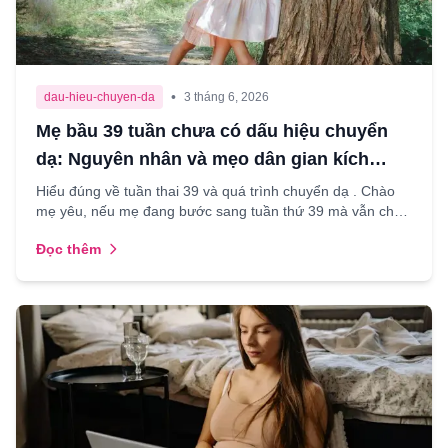
•
dau-hieu-chuyen-da
3 tháng 6, 2026
Mẹ bầu 39 tuần chưa có dấu hiệu chuyển
dạ: Nguyên nhân và mẹo dân gian kích
thích chuyển dạ an toàn
Hiểu đúng về tuần thai 39 và quá trình chuyển dạ . Chào
mẹ yêu, nếu mẹ đang bước sang tuần thứ 39 mà vẫn chưa
thấy “em bé” có dấu hiện chịu ra ngoài, thì mẹ đừn...
Đọc thêm