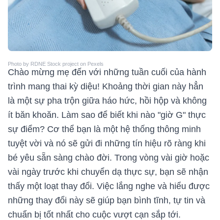
Photo by RDNE Stock project on Pexels
Chào mừng mẹ đến với những tuần cuối của hành
trình mang thai kỳ diệu! Khoảng thời gian này hẳn
là một sự pha trộn giữa háo hức, hồi hộp và không
ít băn khoăn. Làm sao để biết khi nào "giờ G" thực
sự điểm? Cơ thể bạn là một hệ thống thông minh
tuyệt vời và nó sẽ gửi đi những tín hiệu rõ ràng khi
bé yêu sẵn sàng chào đời. Trong vòng vài giờ hoặc
vài ngày trước khi chuyển dạ thực sự, bạn sẽ nhận
thấy một loạt thay đổi. Việc lắng nghe và hiểu được
những thay đổi này sẽ giúp bạn bình tĩnh, tự tin và
chuẩn bị tốt nhất cho cuộc vượt cạn sắp tới.