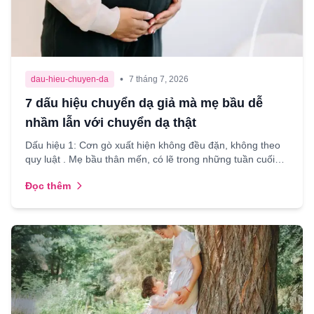
•
dau-hieu-chuyen-da
7 tháng 7, 2026
7 dấu hiệu chuyển dạ giả mà mẹ bầu dễ
nhầm lẫn với chuyển dạ thật
Dấu hiệu 1: Cơn gò xuất hiện không đều đặn, không theo
quy luật . Mẹ bầu thân mến, có lẽ trong những tuần cuối
thai kỳ, mẹ sẽ cảm thấy bụng mình bỗng nhiên "cứn...
Đọc thêm