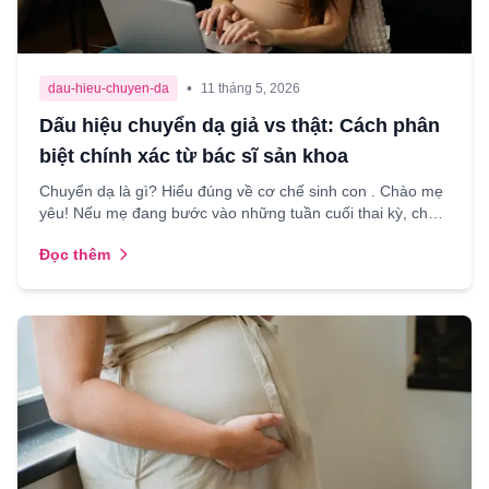
•
dau-hieu-chuyen-da
11 tháng 5, 2026
Dấu hiệu chuyển dạ giả vs thật: Cách phân
biệt chính xác từ bác sĩ sản khoa
Chuyển dạ là gì? Hiểu đúng về cơ chế sinh con . Chào mẹ
yêu! Nếu mẹ đang bước vào những tuần cuối thai kỳ, chắc
hẳn mẹ không khỏi hồi hộp và có chút lo lắng trư...
Đọc thêm