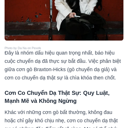
Photo by Da Na on Pexels
Đây là nhóm dấu hiệu quan trọng nhất, báo hiệu
cuộc chuyển dạ đã thực sự bắt đầu. Việc phân biệt
giữa cơn gò Braxton-Hicks (gò chuyển dạ giả) và
cơn co chuyển dạ thật sự là chìa khóa then chốt.
Cơn Co Chuyển Dạ Thật Sự: Quy Luật,
Mạnh Mẽ và Không Ngừng
Khác với những cơn gò bất thường, không đau
hoặc chỉ gây khó chịu nhẹ, cơn co chuyển dạ thật