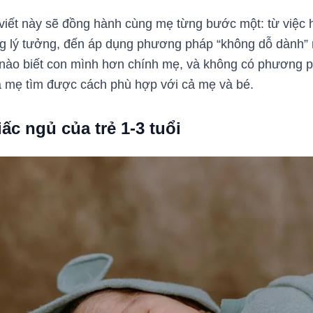
viết này sẽ đồng hành cùng mẹ từng bước một: từ việc h
ng lý tưởng, đến áp dụng phương pháp “không dỗ dành”
nào biết con mình hơn chính mẹ, và không có phương ph
là mẹ tìm được cách phù hợp với cả mẹ và bé.
ấc ngủ của trẻ 1-3 tuổi