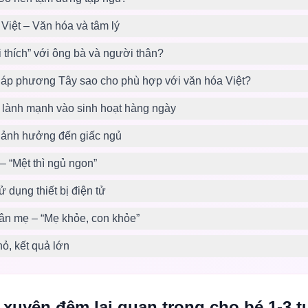
 Việt – Văn hóa và tâm lý
i thích” với ông bà và người thân?
p phương Tây sao cho phù hợp với văn hóa Việt?
 lành mạnh vào sinh hoạt hàng ngày
 ảnh hưởng đến giấc ngủ
 “Mệt thì ngủ ngon”
ử dụng thiết bị điện tử
ân mẹ – “Mẹ khỏe, con khỏe”
hỏ, kết quả lớn
 xuyên đêm lại quan trọng cho bé 1-3 t