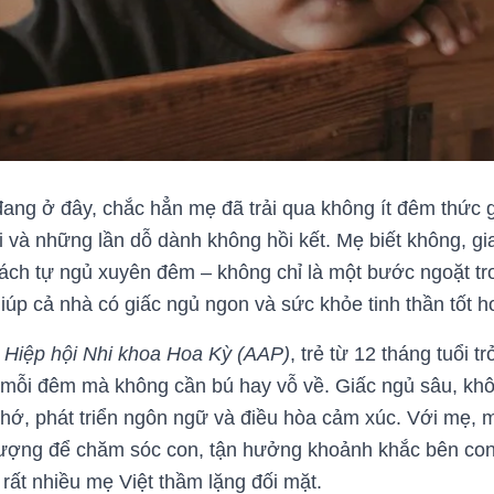
ng ở đây, chắc hẳn mẹ đã trải qua không ít đêm thức g
 và những lần dỗ dành không hồi kết. Mẹ biết không, giai
ách tự ngủ xuyên đêm – không chỉ là một bước ngoặt tro
giúp cả nhà có giấc ngủ ngon và sức khỏe tinh thần tốt h
ừ
Hiệp hội Nhi khoa Hoa Kỳ (AAP)
, trẻ từ 12 tháng tuổi t
ng mỗi đêm mà không cần bú hay vỗ về. Giấc ngủ sâu, kh
nhớ, phát triển ngôn ngữ và điều hòa cảm xúc. Với mẹ, m
lượng để chăm sóc con, tận hưởng khoảnh khắc bên con
rất nhiều mẹ Việt thầm lặng đối mặt.