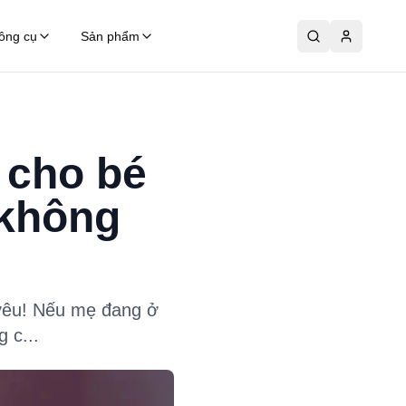
ông cụ
Sản phẩm
 cho bé
 không
 yêu! Nếu mẹ đang ở
 c...