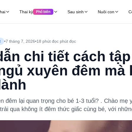
hai
Thai kỳ
Sau sinh
Nuôi con
C
Phổ biến
•
7 tháng 7, 2026
•
18 phút đọc
phút đọc
t
n chi tiết cách tập
i ngủ xuyên đêm mà
dành
ên đêm lại quan trọng cho bé 1-3 tuổi? . Chào mẹ
rải qua không ít đêm thức giấc cùng bé, với những