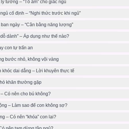
lý tưởng – “Tổ ấm” cho giấc ngủ
ngủ cố định – “Nghi thức trước khi ngủ”
ủ ban ngày – “Cân bằng năng lượng”
dỗ dành” – Áp dụng như thế nào?
ạy con tự trấn an
ừng bước nhỏ, không vội vàng
n khóc dai dẳng – Lời khuyên thực tế
 khó khăn thường gặp
 – Có nên cho bú không?
mộng – Làm sao để con không sợ?
ờng – Có nên “khóa” con lại?
 Có nên tạm dừng tập ngủ?