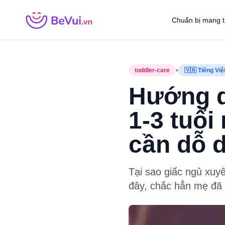
Chuẩn bị mang t
•
toddler-care
🇻🇳 Tiếng Việ
Hướng dẫ
1-3 tuổ
cần dỗ 
Tại sao giấc ngủ xuy
đây, chắc hẳn mẹ đã t