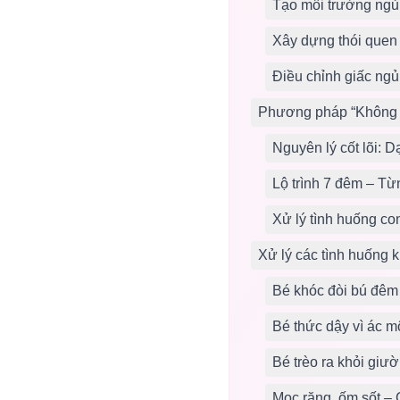
Tạo môi trường ngủ 
Xây dựng thói quen 
Điều chỉnh giấc ng
Phương pháp “Không 
Nguyên lý cốt lõi: D
Lộ trình 7 đêm – T
Xử lý tình huống co
Xử lý các tình huống
Bé khóc đòi bú đêm
Bé thức dậy vì ác 
Bé trèo ra khỏi giư
Mọc răng, ốm sốt –