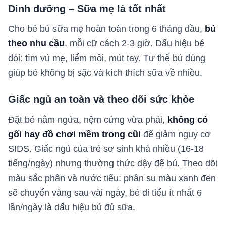
Dinh dưỡng – Sữa mẹ là tốt nhất
Cho bé bú sữa mẹ hoàn toàn trong 6 tháng đầu,
bú
theo nhu cầu
, mỗi cữ cách 2-3 giờ. Dấu hiệu bé
đói: tìm vú mẹ, liếm môi, mút tay. Tư thế bú đúng
giúp bé không bị sặc và kích thích sữa về nhiều.
Giấc ngủ an toàn và theo dõi sức khỏe
Đặt bé nằm ngửa, nệm cứng vừa phải,
không có
gối hay đồ chơi mềm trong cũi
để giảm nguy cơ
SIDS. Giấc ngủ của trẻ sơ sinh khá nhiều (16-18
tiếng/ngày) nhưng thường thức dậy để bú. Theo dõi
màu sắc phân và nước tiểu: phân su màu xanh đen
sẽ chuyển vàng sau vài ngày, bé đi tiểu ít nhất 6
lần/ngày là dấu hiệu bú đủ sữa.