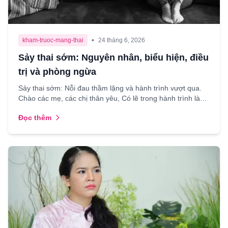
•
kham-truoc-mang-thai
24 tháng 6, 2026
Sảy thai sớm: Nguyên nhân, biểu hiện, điều
trị và phòng ngừa
Sảy thai sớm: Nỗi đau thầm lặng và hành trình vượt qua.
Chào các mẹ, các chị thân yêu, Có lẽ trong hành trình làm
mẹ, ít có nỗi đau nào xót xa hơn việc phải nói...
Đọc thêm