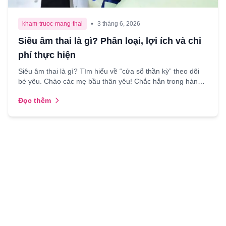
•
kham-truoc-mang-thai
3 tháng 6, 2026
Siêu âm thai là gì? Phân loại, lợi ích và chi
phí thực hiện
Siêu âm thai là gì? Tìm hiểu về “cửa sổ thần kỳ” theo dõi
bé yêu. Chào các mẹ bầu thân yêu! Chắc hẳn trong hành
trình mang thai, mẹ nào cũng từng nghe đến thuật...
Đọc thêm