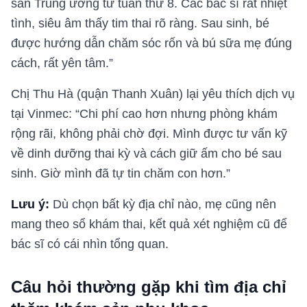
sản Trung ương từ tuần thứ 8. Các bác sĩ rất nhiệt
tình, siêu âm thấy tim thai rõ ràng. Sau sinh, bé
được hướng dẫn chăm sóc rốn và bú sữa mẹ đúng
cách, rất yên tâm.”
Chị Thu Hà (quận Thanh Xuân) lại yêu thích dịch vụ
tại Vinmec: “Chi phí cao hơn nhưng phòng khám
rộng rãi, không phải chờ đợi. Mình được tư vấn kỹ
về dinh dưỡng thai kỳ và cách giữ ấm cho bé sau
sinh. Giờ mình đã tự tin chăm con hơn.”
Lưu ý:
Dù chọn bất kỳ địa chỉ nào, mẹ cũng nên
mang theo sổ khám thai, kết quả xét nghiệm cũ để
bác sĩ có cái nhìn tổng quan.
Câu hỏi thường gặp khi tìm địa chỉ