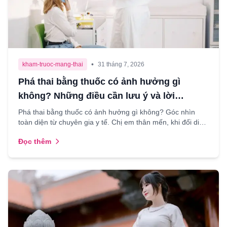
•
kham-truoc-mang-thai
31 tháng 7, 2026
Phá thai bằng thuốc có ảnh hưởng gì
không? Những điều cần lưu ý và lời
khuyên từ bác sĩ
Phá thai bằng thuốc có ảnh hưởng gì không? Góc nhìn
toàn diện từ chuyên gia y tế. Chị em thân mến, khi đối diện
với một thai kỳ ngoài ý muốn, việc tìm kiếm giải...
Đọc thêm