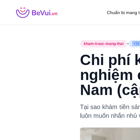
Chuẩn bị mang t
•
kham-truoc-mang-thai
🇻🇳
Chi phí 
nghiệm c
Nam (cậ
Tại sao khám tiền sả
luôn muốn nhắn nhủ vớ