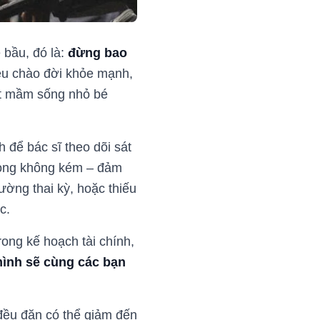
 bầu, đó là:
đừng bao
yêu chào đời khỏe mạnh,
một mầm sống nhỏ bé
 để bác sĩ theo dõi sát
trọng không kém – đảm
ường thai kỳ, hoặc thiếu
c.
rong kế hoạch tài chính,
ình sẽ cùng các bạn
đều đặn có thể giảm đến