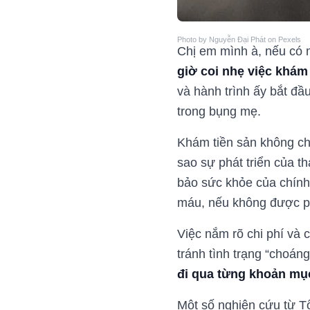
Photo by Nguyễn Đại Phát on Pexels
Chị em mình à, nếu có 
giờ coi nhẹ việc khám
và hành trình ấy bắt đầ
trong bụng mẹ.
Khám tiền sản không chỉ
sao sự phát triển của t
bảo sức khỏe của chính 
máu, nếu không được ph
Việc nắm rõ chi phí và 
tránh tình trạng “choán
đi qua từng khoản mục
Một số nghiên cứu từ T