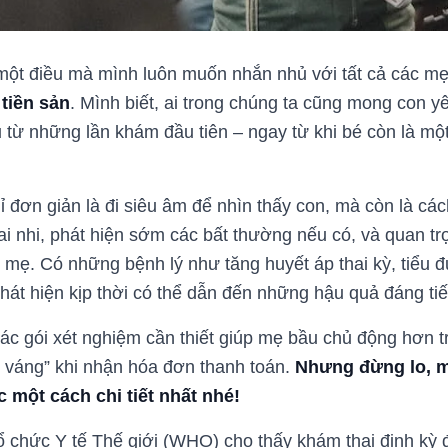
một điều mà mình luôn muốn nhắn nhủ với tất cả các mẹ
 tiền sản
. Mình biết, ai trong chúng ta cũng mong con 
u từ những lần khám đầu tiên – ngay từ khi bé còn là 
 đơn giản là đi siêu âm để nhìn thấy con, mà còn là cách
hai nhi, phát hiện sớm các bất thường nếu có, và quan 
mẹ. Có những bệnh lý như tăng huyết áp thai kỳ, tiểu đ
át hiện kịp thời có thể dẫn đến những hậu quả đáng tiế
các gói xét nghiệm cần thiết giúp mẹ bầu chủ động hơn t
g váng” khi nhận hóa đơn thanh toán.
Nhưng đừng lo, m
 một cách chi tiết nhất nhé!
ổ chức Y tế Thế giới (WHO) cho thấy khám thai định kỳ 