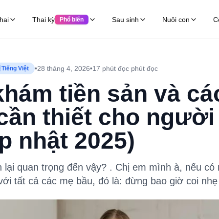
hai
Thai kỳ
Sau sinh
Nuôi con
C
Phổ biến
•
28 tháng 4, 2026
•
17 phút đọc
phút đọc
 Tiếng Việt
khám tiền sản và các
ần thiết cho người 
p nhật 2025)
n lại quan trọng đến vậy? . Chị em mình à, nếu c
i tất cả các mẹ bầu, đó là: đừng bao giờ coi nhẹ 