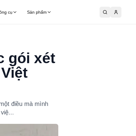
ông cụ
Sản phẩm
 gói xét
Việt
ó một điều mà mình
việ...